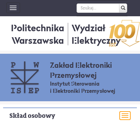
Toggle
navigation
Politechnika
Wydział
Warszawska
Elektryczny
Zakład Elektroniki
Przemysłowej
Instytut Sterowania
i Elektroniki Przemysłowej
Skład osobowy
Togg
navi