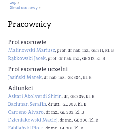
zep
»
Skład osobowy
»
Pracownicy
Profesorowie
Malinowski Mariusz
, prof. dr hab. inż., GE 311, kl. B
Rąbkowski Jacek
, prof. dr hab. inż., GE 312, kl. B
Profesorowie uczelni
Jasiński Marek
, dr hab. inż., GE 304, kl. B
Adiunkci
Askari Abolverdi Shirin
, dr, GE 309, kl. B
Bachman Serafin
, dr inż., GE 303, kl. B
Carreno Alvaro
, dr inż., GE 303, kl. B
Dzieniakowski Maciej
, dr inż., GE 306, kl. B
Fabijański Piotr
, dr inż., GE 301, kl. B