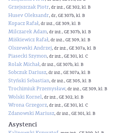
Grzejszczak Piotr
, dr inż., GE 302, kl. B
Husev Oleksandr
, dr, GE 307b, kl. B
Kopacz Rafał
, dr inż., GE 309, kl. B
Milczarek Adam
, dr inż., GE 307b, kl. B
Miśkiewicz Rafał
, dr inż., GE 309, kl. B
Olszewski Andrzej
, dr inż., GE 307a, kl. B
Piasecki Szymon
, dr inż., GE 301, kl. C
Rolak Michał
, dr inż., GE 307b, kl. B
Sobczuk Dariusz
, dr inż., GE 307a, kl. B
Styński Sebastian
, dr inż., GE 305, kl. B
Trochimiuk Przemysław
, dr inż., GE 309, kl. B
Wolski Kornel
, dr inż., GE 302, kl. B
Wrona Grzegorz
, dr inż., GE 301, kl. C
Zdanowski Mariusz
, dr inż., GE 301, kl. B
Asystenci
Kalinowski Krzysztof