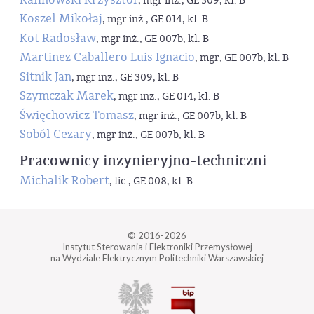
, mgr inż., GE 309, kl. B
Koszel Mikołaj
, mgr inż., GE 014, kl. B
Kot Radosław
, mgr inż., GE 007b, kl. B
Martinez Caballero Luis Ignacio
, mgr, GE 007b, kl. B
Sitnik Jan
, mgr inż., GE 309, kl. B
Szymczak Marek
, mgr inż., GE 014, kl. B
Święchowicz Tomasz
, mgr inż., GE 007b, kl. B
Soból Cezary
, mgr inż., GE 007b, kl. B
Pracownicy inzynieryjno-techniczni
Michalik Robert
, lic., GE 008, kl. B
© 2016-2026
Instytut Sterowania i Elektroniki Przemysłowej
na Wydziale Elektrycznym Politechniki Warszawskiej