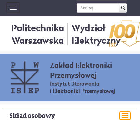
Toggle
navigation
Politechnika
Wydział
Warszawska
Elektryczny
Zakład Elektroniki
Przemysłowej
Instytut Sterowania
i Elektroniki Przemysłowej
Skład osobowy
Togg
navi