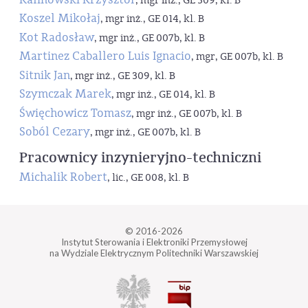
, mgr inż., GE 309, kl. B
Koszel Mikołaj
, mgr inż., GE 014, kl. B
Kot Radosław
, mgr inż., GE 007b, kl. B
Martinez Caballero Luis Ignacio
, mgr, GE 007b, kl. B
Sitnik Jan
, mgr inż., GE 309, kl. B
Szymczak Marek
, mgr inż., GE 014, kl. B
Święchowicz Tomasz
, mgr inż., GE 007b, kl. B
Soból Cezary
, mgr inż., GE 007b, kl. B
Pracownicy inzynieryjno-techniczni
Michalik Robert
, lic., GE 008, kl. B
© 2016-2026
Instytut Sterowania i Elektroniki Przemysłowej
na Wydziale Elektrycznym Politechniki Warszawskiej