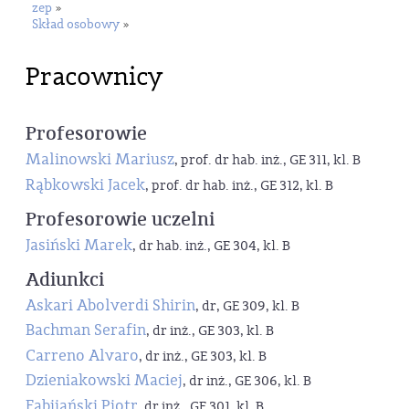
zep
»
Skład osobowy
»
Pracownicy
Profesorowie
Malinowski Mariusz
, prof. dr hab. inż., GE 311, kl. B
Rąbkowski Jacek
, prof. dr hab. inż., GE 312, kl. B
Profesorowie uczelni
Jasiński Marek
, dr hab. inż., GE 304, kl. B
Adiunkci
Askari Abolverdi Shirin
, dr, GE 309, kl. B
Bachman Serafin
, dr inż., GE 303, kl. B
Carreno Alvaro
, dr inż., GE 303, kl. B
Dzieniakowski Maciej
, dr inż., GE 306, kl. B
Fabijański Piotr
, dr inż., GE 301, kl. B