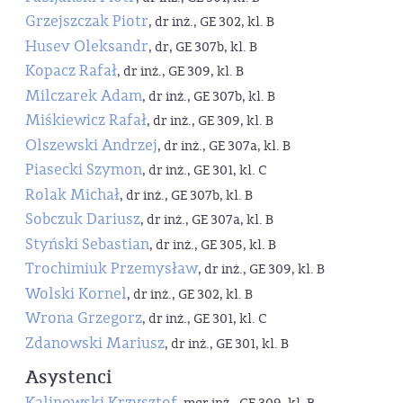
Grzejszczak Piotr
, dr inż., GE 302, kl. B
Husev Oleksandr
, dr, GE 307b, kl. B
Kopacz Rafał
, dr inż., GE 309, kl. B
Milczarek Adam
, dr inż., GE 307b, kl. B
Miśkiewicz Rafał
, dr inż., GE 309, kl. B
Olszewski Andrzej
, dr inż., GE 307a, kl. B
Piasecki Szymon
, dr inż., GE 301, kl. C
Rolak Michał
, dr inż., GE 307b, kl. B
Sobczuk Dariusz
, dr inż., GE 307a, kl. B
Styński Sebastian
, dr inż., GE 305, kl. B
Trochimiuk Przemysław
, dr inż., GE 309, kl. B
Wolski Kornel
, dr inż., GE 302, kl. B
Wrona Grzegorz
, dr inż., GE 301, kl. C
Zdanowski Mariusz
, dr inż., GE 301, kl. B
Asystenci
Kalinowski Krzysztof