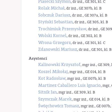
Piasecki Szymon
, dr inż., GE 301, kl. C
Rolak Michał
, dr inż., GE 307b, kl. B
Sobczuk Dariusz
, dr inż., GE 307a, kl. B
Styński Sebastian
, dr inż., GE 305, kl. B
Trochimiuk Przemysław
, dr inż., GE 309
Wolski Kornel
, dr inż., GE 302, kl. B
Wrona Grzegorz
, dr inż., GE 301, kl. C
Zdanowski Mariusz
, dr inż., GE 301, kl. B
Asystenci
Kalinowski Krzysztof
, mgr inż., GE 309, 
Koszel Mikołaj
, mgr inż., GE 014, kl. B
Kot Radosław
, mgr inż., GE 007b, kl. B
Martinez Caballero Luis Ignacio
, mgr, 
Sitnik Jan
, mgr inż., GE 309, kl. B
Szymczak Marek
, mgr inż., GE 014, kl. B
Święchowicz Tomasz
, mgr inż., GE 007b, 