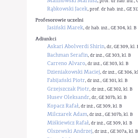
Malinowski Mariusz
, prof. dr hab. inż., 
Rąbkowski Jacek
, prof. dr hab. inż., GE 31
Profesorowie uczelni
Jasiński Marek
, dr hab. inż., GE 304, kl. B
Adiunkci
Askari Abolverdi Shirin
, dr, GE 309, kl. 
Bachman Serafin
, dr inż., GE 303, kl. B
Carreno Alvaro
, dr inż., GE 303, kl. B
Dzieniakowski Maciej
, dr inż., GE 306, kl
Fabijański Piotr
, dr inż., GE 301, kl. B
Grzejszczak Piotr
, dr inż., GE 302, kl. B
Husev Oleksandr
, dr, GE 307b, kl. B
Kopacz Rafał
, dr inż., GE 309, kl. B
Milczarek Adam
, dr inż., GE 307b, kl. B
Miśkiewicz Rafał
, dr inż., GE 309, kl. B
Olszewski Andrzej
, dr inż., GE 307a, kl. B