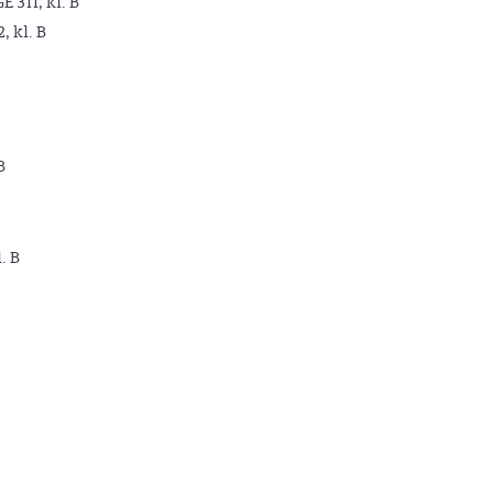
GE 311, kl. B
2, kl. B
B
. B