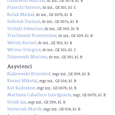
Olszewski Andrzej
, dr inż., GE 307a, kl. B
Piasecki Szymon
, dr inż., GE 301, kl. C
Rolak Michał
, dr inż., GE 307b, kl. B
Sobczuk Dariusz
, dr inż., GE 307a, kl. B
Styński Sebastian
, dr inż., GE 305, kl. B
Trochimiuk Przemysław
, dr inż., GE 309, kl. B
Wolski Kornel
, dr inż., GE 302, kl. B
Wrona Grzegorz
, dr inż., GE 301, kl. C
Zdanowski Mariusz
, dr inż., GE 301, kl. B
Asystenci
Kalinowski Krzysztof
, mgr inż., GE 309, kl. B
Koszel Mikołaj
, mgr inż., GE 014, kl. B
Kot Radosław
, mgr inż., GE 007b, kl. B
Martinez Caballero Luis Ignacio
, mgr, GE 007b, kl. B
Sitnik Jan
, mgr inż., GE 309, kl. B
Szymczak Marek
, mgr inż., GE 014, kl. B