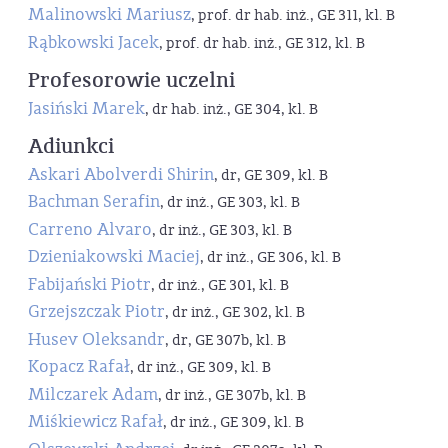
Malinowski Mariusz
, prof. dr hab. inż., GE 311, kl. B
Rąbkowski Jacek
, prof. dr hab. inż., GE 312, kl. B
Profesorowie uczelni
Jasiński Marek
, dr hab. inż., GE 304, kl. B
Adiunkci
Askari Abolverdi Shirin
, dr, GE 309, kl. B
Bachman Serafin
, dr inż., GE 303, kl. B
Carreno Alvaro
, dr inż., GE 303, kl. B
Dzieniakowski Maciej
, dr inż., GE 306, kl. B
Fabijański Piotr
, dr inż., GE 301, kl. B
Grzejszczak Piotr
, dr inż., GE 302, kl. B
Husev Oleksandr
, dr, GE 307b, kl. B
Kopacz Rafał
, dr inż., GE 309, kl. B
Milczarek Adam
, dr inż., GE 307b, kl. B
Miśkiewicz Rafał
, dr inż., GE 309, kl. B