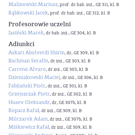
Malinowski Mariusz
, prof. dr hab. inż., GE 311, kl. B
Rąbkowski Jacek
, prof. dr hab. inż., GE 312, kl. B
Profesorowie uczelni
Jasiński Marek
, dr hab. inż., GE 304, kl. B
Adiunkci
Askari Abolverdi Shirin
, dr, GE 309, kl. B
Bachman Serafin
, dr inż., GE 303, kl. B
Carreno Alvaro
, dr inż., GE 303, kl. B
Dzieniakowski Maciej
, dr inż., GE 306, kl. B
Fabijański Piotr
, dr inż., GE 301, kl. B
Grzejszczak Piotr
, dr inż., GE 302, kl. B
Husev Oleksandr
, dr, GE 307b, kl. B
Kopacz Rafał
, dr inż., GE 309, kl. B
Milczarek Adam
, dr inż., GE 307b, kl. B
Miśkiewicz Rafał
, dr inż., GE 309, kl. B