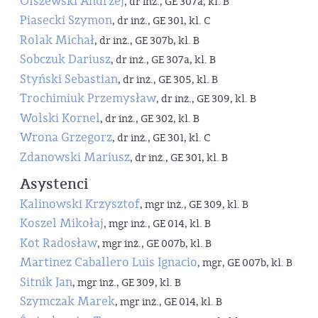
Olszewski Andrzej
, dr inż., GE 307a, kl. B
Piasecki Szymon
, dr inż., GE 301, kl. C
Rolak Michał
, dr inż., GE 307b, kl. B
Sobczuk Dariusz
, dr inż., GE 307a, kl. B
Styński Sebastian
, dr inż., GE 305, kl. B
Trochimiuk Przemysław
, dr inż., GE 309, kl. B
Wolski Kornel
, dr inż., GE 302, kl. B
Wrona Grzegorz
, dr inż., GE 301, kl. C
Zdanowski Mariusz
, dr inż., GE 301, kl. B
Asystenci
Kalinowski Krzysztof
, mgr inż., GE 309, kl. B
Koszel Mikołaj
, mgr inż., GE 014, kl. B
Kot Radosław
, mgr inż., GE 007b, kl. B
Martinez Caballero Luis Ignacio
, mgr, GE 007b, kl. B
Sitnik Jan
, mgr inż., GE 309, kl. B
Szymczak Marek
, mgr inż., GE 014, kl. B