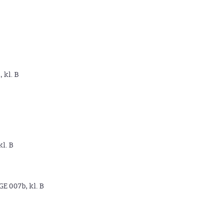
, kl. B
kl. B
GE 007b, kl. B