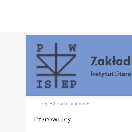
Zakład 
Instytut Ster
zep
Skład osobowy
»
»
Pracownicy