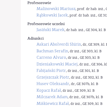
Profesorowie
Malinowski Mariusz
, prof. dr hab. inż., 
Rąbkowski Jacek
, prof. dr hab. inż., GE 31
Profesorowie uczelni
Jasiński Marek
, dr hab. inż., GE 304, kl. B
Adiunkci
Askari Abolverdi Shirin
, dr, GE 309, kl. 
Bachman Serafin
, dr inż., GE 303, kl. B
Carreno Alvaro
, dr inż., GE 303, kl. B
Dzieniakowski Maciej
, dr inż., GE 306, kl
Fabijański Piotr
, dr inż., GE 301, kl. B
Grzejszczak Piotr
, dr inż., GE 302, kl. B
Husev Oleksandr
, dr, GE 307b, kl. B
Kopacz Rafał
, dr inż., GE 309, kl. B
Milczarek Adam
, dr inż., GE 307b, kl. B
Miśkiewicz Rafał
, dr inż., GE 309, kl. B