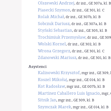
Olszewski Andrzej
, dr inż., GE 307a, kl. B
Piasecki Szymon
, dr inż., GE 301, kl. C
Rolak Michał
, dr inż., GE 307b, kl. B
Sobczuk Dariusz
, dr inż., GE 307a, kl. B
Styński Sebastian
, dr inż., GE 305, kl. B
Trochimiuk Przemysław
, dr inż., GE 309
Wolski Kornel
, dr inż., GE 302, kl. B
Wrona Grzegorz
, dr inż., GE 301, kl. C
Zdanowski Mariusz
, dr inż., GE 301, kl. B
Asystenci
Kalinowski Krzysztof
, mgr inż., GE 309, 
Koszel Mikołaj
, mgr inż., GE 014, kl. B
Kot Radosław
, mgr inż., GE 007b, kl. B
Martinez Caballero Luis Ignacio
, mgr, 
Sitnik Jan
, mgr inż., GE 309, kl. B
Szymczak Marek
, mgr inż., GE 014, kl. B