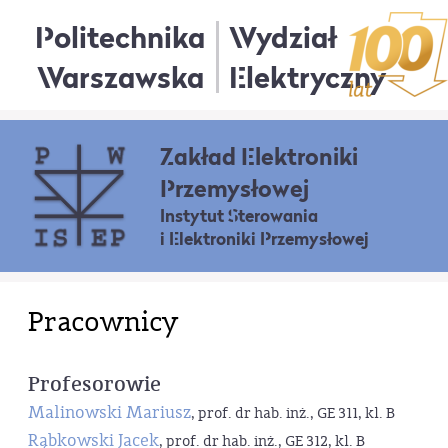
Politechnika
Wydział
Warszawska
Elektryczny
Zakład Elektroniki
Przemysłowej
Instytut Sterowania
i Elektroniki Przemysłowej
Pracownicy
Profesorowie
Malinowski Mariusz
, prof. dr hab. inż., GE 311, kl. B
Rąbkowski Jacek
, prof. dr hab. inż., GE 312, kl. B