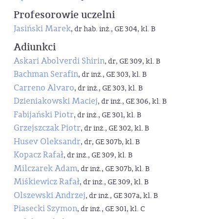
Profesorowie uczelni
Jasiński Marek
, dr hab. inż., GE 304, kl. B
Adiunkci
Askari Abolverdi Shirin
, dr, GE 309, kl. B
Bachman Serafin
, dr inż., GE 303, kl. B
Carreno Alvaro
, dr inż., GE 303, kl. B
Dzieniakowski Maciej
, dr inż., GE 306, kl. B
Fabijański Piotr
, dr inż., GE 301, kl. B
Grzejszczak Piotr
, dr inż., GE 302, kl. B
Husev Oleksandr
, dr, GE 307b, kl. B
Kopacz Rafał
, dr inż., GE 309, kl. B
Milczarek Adam
, dr inż., GE 307b, kl. B
Miśkiewicz Rafał
, dr inż., GE 309, kl. B
Olszewski Andrzej
, dr inż., GE 307a, kl. B
Piasecki Szymon
, dr inż., GE 301, kl. C