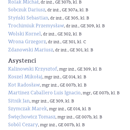
Rolak Michał
, dr inż., GE 307b, kl. B
Sobczuk Dariusz
, dr inż., GE 307a, kl. B
Styński Sebastian
, dr inż., GE 305, kl. B
Trochimiuk Przemysław
, dr inż., GE 309, kl. B
Wolski Kornel
, dr inż., GE 302, kl. B
Wrona Grzegorz
, dr inż., GE 301, kl. C
Zdanowski Mariusz
, dr inż., GE 301, kl. B
Asystenci
Kalinowski Krzysztof
, mgr inż., GE 309, kl. B
Koszel Mikołaj
, mgr inż., GE 014, kl. B
Kot Radosław
, mgr inż., GE 007b, kl. B
Martinez Caballero Luis Ignacio
, mgr, GE 007b, kl. B
Sitnik Jan
, mgr inż., GE 309, kl. B
Szymczak Marek
, mgr inż., GE 014, kl. B
Święchowicz Tomasz
, mgr inż., GE 007b, kl. B
Soból Cezary
, mgr inż., GE 007b, kl. B