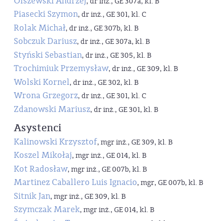
Olszewski Andrzej
, dr inż., GE 307a, kl. B
Piasecki Szymon
, dr inż., GE 301, kl. C
Rolak Michał
, dr inż., GE 307b, kl. B
Sobczuk Dariusz
, dr inż., GE 307a, kl. B
Styński Sebastian
, dr inż., GE 305, kl. B
Trochimiuk Przemysław
, dr inż., GE 309, kl. B
Wolski Kornel
, dr inż., GE 302, kl. B
Wrona Grzegorz
, dr inż., GE 301, kl. C
Zdanowski Mariusz
, dr inż., GE 301, kl. B
Asystenci
Kalinowski Krzysztof
, mgr inż., GE 309, kl. B
Koszel Mikołaj
, mgr inż., GE 014, kl. B
Kot Radosław
, mgr inż., GE 007b, kl. B
Martinez Caballero Luis Ignacio
, mgr, GE 007b, kl. B
Sitnik Jan
, mgr inż., GE 309, kl. B
Szymczak Marek
, mgr inż., GE 014, kl. B