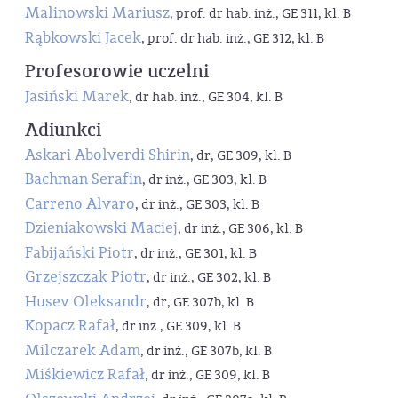
Malinowski Mariusz
, prof. dr hab. inż., GE 311, kl. B
Rąbkowski Jacek
, prof. dr hab. inż., GE 312, kl. B
Profesorowie uczelni
Jasiński Marek
, dr hab. inż., GE 304, kl. B
Adiunkci
Askari Abolverdi Shirin
, dr, GE 309, kl. B
Bachman Serafin
, dr inż., GE 303, kl. B
Carreno Alvaro
, dr inż., GE 303, kl. B
Dzieniakowski Maciej
, dr inż., GE 306, kl. B
Fabijański Piotr
, dr inż., GE 301, kl. B
Grzejszczak Piotr
, dr inż., GE 302, kl. B
Husev Oleksandr
, dr, GE 307b, kl. B
Kopacz Rafał
, dr inż., GE 309, kl. B
Milczarek Adam
, dr inż., GE 307b, kl. B
Miśkiewicz Rafał
, dr inż., GE 309, kl. B