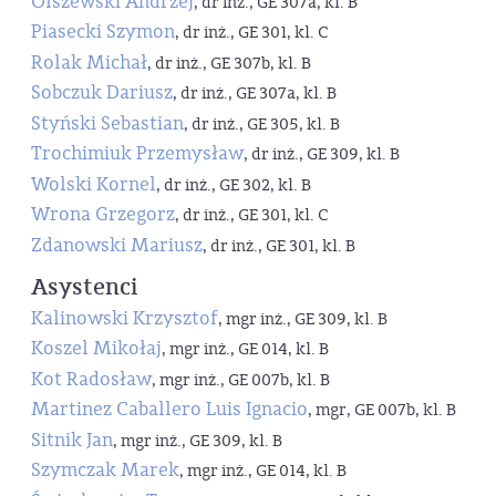
Olszewski Andrzej
, dr inż., GE 307a, kl. B
Piasecki Szymon
, dr inż., GE 301, kl. C
Rolak Michał
, dr inż., GE 307b, kl. B
Sobczuk Dariusz
, dr inż., GE 307a, kl. B
Styński Sebastian
, dr inż., GE 305, kl. B
Trochimiuk Przemysław
, dr inż., GE 309, kl. B
Wolski Kornel
, dr inż., GE 302, kl. B
Wrona Grzegorz
, dr inż., GE 301, kl. C
Zdanowski Mariusz
, dr inż., GE 301, kl. B
Asystenci
Kalinowski Krzysztof
, mgr inż., GE 309, kl. B
Koszel Mikołaj
, mgr inż., GE 014, kl. B
Kot Radosław
, mgr inż., GE 007b, kl. B
Martinez Caballero Luis Ignacio
, mgr, GE 007b, kl. B
Sitnik Jan
, mgr inż., GE 309, kl. B
Szymczak Marek
, mgr inż., GE 014, kl. B