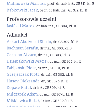
Malinowski Mariusz
, prof. dr hab. inż., GE 311, kl. B
Rąbkowski Jacek
, prof. dr hab. inż., GE 312, kl. B
Profesorowie uczelni
Jasiński Marek
, dr hab. inż., GE 304, kl. B
Adiunkci
Askari Abolverdi Shirin
, dr, GE 309, kl. B
Bachman Serafin
, dr inż., GE 303, kl. B
Carreno Alvaro
, dr inż., GE 303, kl. B
Dzieniakowski Maciej
, dr inż., GE 306, kl. B
Fabijański Piotr
, dr inż., GE 301, kl. B
Grzejszczak Piotr
, dr inż., GE 302, kl. B
Husev Oleksandr
, dr, GE 307b, kl. B
Kopacz Rafał
, dr inż., GE 309, kl. B
Milczarek Adam
, dr inż., GE 307b, kl. B
Miśkiewicz Rafał
, dr inż., GE 309, kl. B