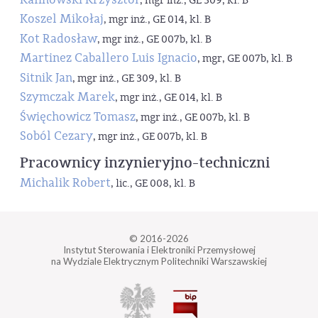
, mgr inż., GE 309, kl. B
Koszel Mikołaj
, mgr inż., GE 014, kl. B
Kot Radosław
, mgr inż., GE 007b, kl. B
Martinez Caballero Luis Ignacio
, mgr, GE 007b, kl. B
Sitnik Jan
, mgr inż., GE 309, kl. B
Szymczak Marek
, mgr inż., GE 014, kl. B
Święchowicz Tomasz
, mgr inż., GE 007b, kl. B
Soból Cezary
, mgr inż., GE 007b, kl. B
Pracownicy inzynieryjno-techniczni
Michalik Robert
, lic., GE 008, kl. B
© 2016-2026
Instytut Sterowania i Elektroniki Przemysłowej
na Wydziale Elektrycznym Politechniki Warszawskiej