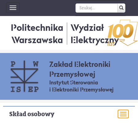
Toggle
navigation
Politechnika
Wydział
Warszawska
Elektryczny
Zakład Elektroniki
Przemysłowej
Instytut Sterowania
i Elektroniki Przemysłowej
Skład osobowy
Togg
navi