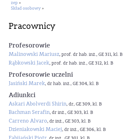
zep
»
Skład osobowy
»
Pracownicy
Profesorowie
Malinowski Mariusz
, prof. dr hab. inż., GE 311, kl. B
Rąbkowski Jacek
, prof. dr hab. inż., GE 312, kl. B
Profesorowie uczelni
Jasiński Marek
, dr hab. inż., GE 304, kl. B
Adiunkci
Askari Abolverdi Shirin
, dr, GE 309, kl. B
Bachman Serafin
, dr inż., GE 303, kl. B
Carreno Alvaro
, dr inż., GE 303, kl. B
Dzieniakowski Maciej
, dr inż., GE 306, kl. B
Fabijański Piotr
, dr inż., GE 301, kl. B