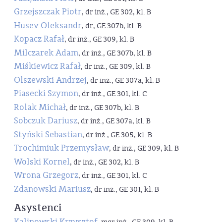
Grzejszczak Piotr
, dr inż., GE 302, kl. B
Husev Oleksandr
, dr, GE 307b, kl. B
Kopacz Rafał
, dr inż., GE 309, kl. B
Milczarek Adam
, dr inż., GE 307b, kl. B
Miśkiewicz Rafał
, dr inż., GE 309, kl. B
Olszewski Andrzej
, dr inż., GE 307a, kl. B
Piasecki Szymon
, dr inż., GE 301, kl. C
Rolak Michał
, dr inż., GE 307b, kl. B
Sobczuk Dariusz
, dr inż., GE 307a, kl. B
Styński Sebastian
, dr inż., GE 305, kl. B
Trochimiuk Przemysław
, dr inż., GE 309, kl. B
Wolski Kornel
, dr inż., GE 302, kl. B
Wrona Grzegorz
, dr inż., GE 301, kl. C
Zdanowski Mariusz
, dr inż., GE 301, kl. B
Asystenci
Kalinowski Krzysztof