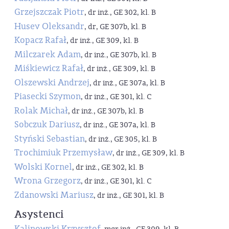
Grzejszczak Piotr
, dr inż., GE 302, kl. B
Husev Oleksandr
, dr, GE 307b, kl. B
Kopacz Rafał
, dr inż., GE 309, kl. B
Milczarek Adam
, dr inż., GE 307b, kl. B
Miśkiewicz Rafał
, dr inż., GE 309, kl. B
Olszewski Andrzej
, dr inż., GE 307a, kl. B
Piasecki Szymon
, dr inż., GE 301, kl. C
Rolak Michał
, dr inż., GE 307b, kl. B
Sobczuk Dariusz
, dr inż., GE 307a, kl. B
Styński Sebastian
, dr inż., GE 305, kl. B
Trochimiuk Przemysław
, dr inż., GE 309, kl. B
Wolski Kornel
, dr inż., GE 302, kl. B
Wrona Grzegorz
, dr inż., GE 301, kl. C
Zdanowski Mariusz
, dr inż., GE 301, kl. B
Asystenci
Kalinowski Krzysztof