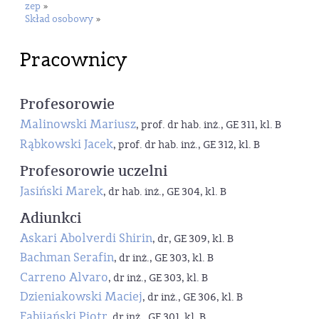
zep
»
Skład osobowy
»
Pracownicy
Profesorowie
Malinowski Mariusz
, prof. dr hab. inż., GE 311, kl. B
Rąbkowski Jacek
, prof. dr hab. inż., GE 312, kl. B
Profesorowie uczelni
Jasiński Marek
, dr hab. inż., GE 304, kl. B
Adiunkci
Askari Abolverdi Shirin
, dr, GE 309, kl. B
Bachman Serafin
, dr inż., GE 303, kl. B
Carreno Alvaro
, dr inż., GE 303, kl. B
Dzieniakowski Maciej
, dr inż., GE 306, kl. B
Fabijański Piotr
, dr inż., GE 301, kl. B