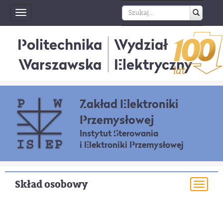
Toggle
navigation
Politechnika
Wydział
Warszawska
Elektryczny
Zakład Elektroniki
Przemysłowej
Instytut Sterowania
i Elektroniki Przemysłowej
Skład osobowy
Togg
navi