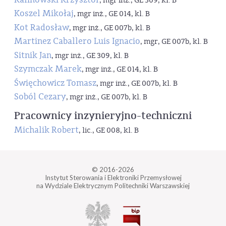
, mgr inż., GE 309, kl. B
Koszel Mikołaj
, mgr inż., GE 014, kl. B
Kot Radosław
, mgr inż., GE 007b, kl. B
Martinez Caballero Luis Ignacio
, mgr, GE 007b, kl. B
Sitnik Jan
, mgr inż., GE 309, kl. B
Szymczak Marek
, mgr inż., GE 014, kl. B
Święchowicz Tomasz
, mgr inż., GE 007b, kl. B
Soból Cezary
, mgr inż., GE 007b, kl. B
Pracownicy inzynieryjno-techniczni
Michalik Robert
, lic., GE 008, kl. B
© 2016-2026
Instytut Sterowania i Elektroniki Przemysłowej
na Wydziale Elektrycznym Politechniki Warszawskiej