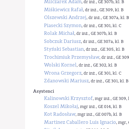
Milczarek Adam
, dr inż., GE 307b, kl. B
Miśkiewicz Rafał
, dr inż., GE 309, kl. B
Olszewski Andrzej
, dr inż., GE 307a, kl. B
Piasecki Szymon
, dr inż., GE 301, kl. C
Rolak Michał
, dr inż., GE 307b, kl. B
Sobczuk Dariusz
, dr inż., GE 307a, kl. B
Styński Sebastian
, dr inż., GE 305, kl. B
Trochimiuk Przemysław
, dr inż., GE 309
Wolski Kornel
, dr inż., GE 302, kl. B
Wrona Grzegorz
, dr inż., GE 301, kl. C
Zdanowski Mariusz
, dr inż., GE 301, kl. B
Asystenci
Kalinowski Krzysztof
, mgr inż., GE 309, 
Koszel Mikołaj
, mgr inż., GE 014, kl. B
Kot Radosław
, mgr inż., GE 007b, kl. B
Martinez Caballero Luis Ignacio
, mgr, 