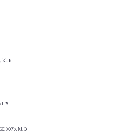
, kl. B
kl. B
GE 007b, kl. B