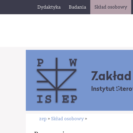
Dydaktyka
Badania
Skład osobowy
Zakład 
Instytut Ster
zep
Skład osobowy
»
»