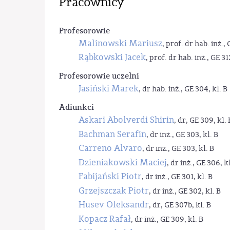
Pracownicy
Profesorowie
Malinowski Mariusz
, prof. dr hab. inż., 
Rąbkowski Jacek
, prof. dr hab. inż., GE 31
Profesorowie uczelni
Jasiński Marek
, dr hab. inż., GE 304, kl. B
Adiunkci
Askari Abolverdi Shirin
, dr, GE 309, kl. 
Bachman Serafin
, dr inż., GE 303, kl. B
Carreno Alvaro
, dr inż., GE 303, kl. B
Dzieniakowski Maciej
, dr inż., GE 306, kl
Fabijański Piotr
, dr inż., GE 301, kl. B
Grzejszczak Piotr
, dr inż., GE 302, kl. B
Husev Oleksandr
, dr, GE 307b, kl. B
Kopacz Rafał
, dr inż., GE 309, kl. B