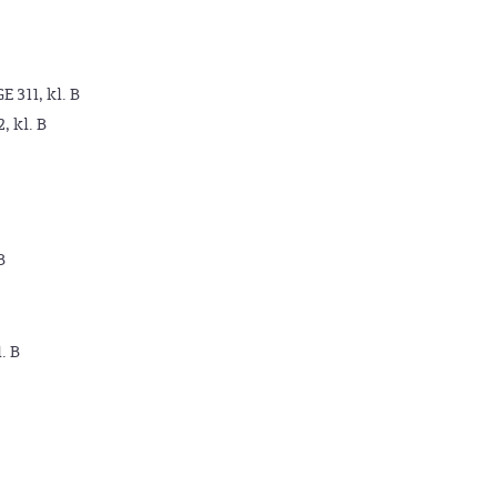
GE 311, kl. B
2, kl. B
B
. B