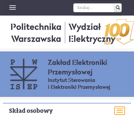
Toggle
navigation
Politechnika
Wydział
Warszawska
Elektryczny
Zakład Elektroniki
Przemysłowej
Instytut Sterowania
i Elektroniki Przemysłowej
Skład osobowy
Togg
navi