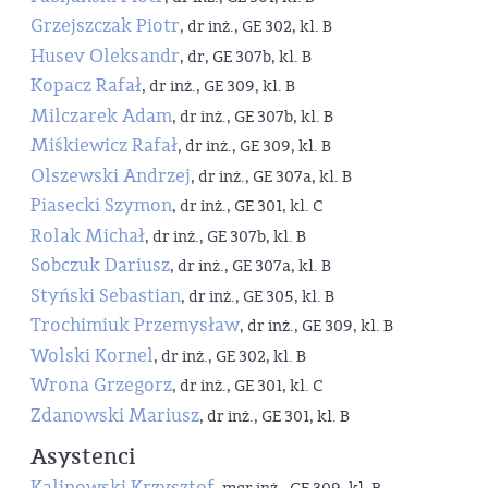
Grzejszczak Piotr
, dr inż., GE 302, kl. B
Husev Oleksandr
, dr, GE 307b, kl. B
Kopacz Rafał
, dr inż., GE 309, kl. B
Milczarek Adam
, dr inż., GE 307b, kl. B
Miśkiewicz Rafał
, dr inż., GE 309, kl. B
Olszewski Andrzej
, dr inż., GE 307a, kl. B
Piasecki Szymon
, dr inż., GE 301, kl. C
Rolak Michał
, dr inż., GE 307b, kl. B
Sobczuk Dariusz
, dr inż., GE 307a, kl. B
Styński Sebastian
, dr inż., GE 305, kl. B
Trochimiuk Przemysław
, dr inż., GE 309, kl. B
Wolski Kornel
, dr inż., GE 302, kl. B
Wrona Grzegorz
, dr inż., GE 301, kl. C
Zdanowski Mariusz
, dr inż., GE 301, kl. B
Asystenci
Kalinowski Krzysztof