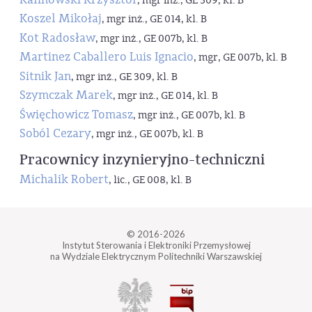
, mgr inż., GE 309, kl. B
Koszel Mikołaj
, mgr inż., GE 014, kl. B
Kot Radosław
, mgr inż., GE 007b, kl. B
Martinez Caballero Luis Ignacio
, mgr, GE 007b, kl. B
Sitnik Jan
, mgr inż., GE 309, kl. B
Szymczak Marek
, mgr inż., GE 014, kl. B
Święchowicz Tomasz
, mgr inż., GE 007b, kl. B
Soból Cezary
, mgr inż., GE 007b, kl. B
Pracownicy inzynieryjno-techniczni
Michalik Robert
, lic., GE 008, kl. B
© 2016-2026
Instytut Sterowania i Elektroniki Przemysłowej
na Wydziale Elektrycznym Politechniki Warszawskiej