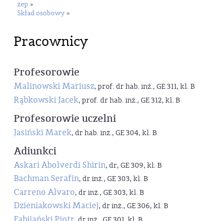
zep
»
Skład osobowy
»
Pracownicy
Profesorowie
Malinowski Mariusz
, prof. dr hab. inż., GE 311, kl. B
Rąbkowski Jacek
, prof. dr hab. inż., GE 312, kl. B
Profesorowie uczelni
Jasiński Marek
, dr hab. inż., GE 304, kl. B
Adiunkci
Askari Abolverdi Shirin
, dr, GE 309, kl. B
Bachman Serafin
, dr inż., GE 303, kl. B
Carreno Alvaro
, dr inż., GE 303, kl. B
Dzieniakowski Maciej
, dr inż., GE 306, kl. B
Fabijański Piotr
, dr inż., GE 301, kl. B