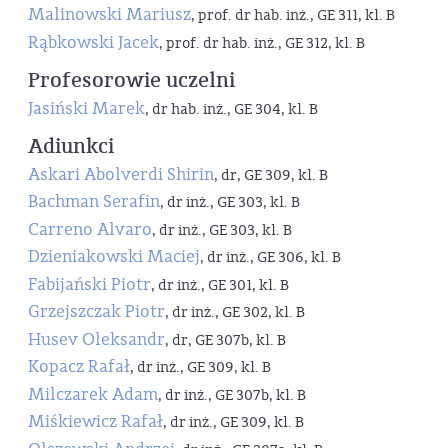
Malinowski Mariusz
, prof. dr hab. inż., GE 311, kl. B
Rąbkowski Jacek
, prof. dr hab. inż., GE 312, kl. B
Profesorowie uczelni
Jasiński Marek
, dr hab. inż., GE 304, kl. B
Adiunkci
Askari Abolverdi Shirin
, dr, GE 309, kl. B
Bachman Serafin
, dr inż., GE 303, kl. B
Carreno Alvaro
, dr inż., GE 303, kl. B
Dzieniakowski Maciej
, dr inż., GE 306, kl. B
Fabijański Piotr
, dr inż., GE 301, kl. B
Grzejszczak Piotr
, dr inż., GE 302, kl. B
Husev Oleksandr
, dr, GE 307b, kl. B
Kopacz Rafał
, dr inż., GE 309, kl. B
Milczarek Adam
, dr inż., GE 307b, kl. B
Miśkiewicz Rafał
, dr inż., GE 309, kl. B