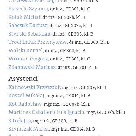
Olszewski Andrzej
, dr inż., GE 307a, kl. B
Piasecki Szymon
, dr inż., GE 301, kl. C
Rolak Michał
, dr inż., GE 307b, kl. B
Sobczuk Dariusz
, dr inż., GE 307a, kl. B
Styński Sebastian
, dr inż., GE 305, kl. B
Trochimiuk Przemysław
, dr inż., GE 309, kl. B
Wolski Kornel
, dr inż., GE 302, kl. B
Wrona Grzegorz
, dr inż., GE 301, kl. C
Zdanowski Mariusz
, dr inż., GE 301, kl. B
Asystenci
Kalinowski Krzysztof
, mgr inż., GE 309, kl. B
Koszel Mikołaj
, mgr inż., GE 014, kl. B
Kot Radosław
, mgr inż., GE 007b, kl. B
Martinez Caballero Luis Ignacio
, mgr, GE 007b, kl. B
Sitnik Jan
, mgr inż., GE 309, kl. B
Szymczak Marek
, mgr inż., GE 014, kl. B