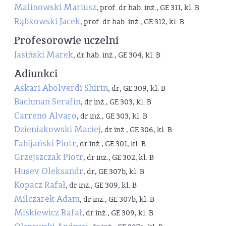
Malinowski Mariusz
, prof. dr hab. inż., GE 311, kl. B
Rąbkowski Jacek
, prof. dr hab. inż., GE 312, kl. B
Profesorowie uczelni
Jasiński Marek
, dr hab. inż., GE 304, kl. B
Adiunkci
Askari Abolverdi Shirin
, dr, GE 309, kl. B
Bachman Serafin
, dr inż., GE 303, kl. B
Carreno Alvaro
, dr inż., GE 303, kl. B
Dzieniakowski Maciej
, dr inż., GE 306, kl. B
Fabijański Piotr
, dr inż., GE 301, kl. B
Grzejszczak Piotr
, dr inż., GE 302, kl. B
Husev Oleksandr
, dr, GE 307b, kl. B
Kopacz Rafał
, dr inż., GE 309, kl. B
Milczarek Adam
, dr inż., GE 307b, kl. B
Miśkiewicz Rafał
, dr inż., GE 309, kl. B