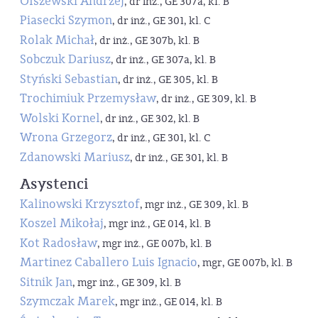
Olszewski Andrzej
, dr inż., GE 307a, kl. B
Piasecki Szymon
, dr inż., GE 301, kl. C
Rolak Michał
, dr inż., GE 307b, kl. B
Sobczuk Dariusz
, dr inż., GE 307a, kl. B
Styński Sebastian
, dr inż., GE 305, kl. B
Trochimiuk Przemysław
, dr inż., GE 309, kl. B
Wolski Kornel
, dr inż., GE 302, kl. B
Wrona Grzegorz
, dr inż., GE 301, kl. C
Zdanowski Mariusz
, dr inż., GE 301, kl. B
Asystenci
Kalinowski Krzysztof
, mgr inż., GE 309, kl. B
Koszel Mikołaj
, mgr inż., GE 014, kl. B
Kot Radosław
, mgr inż., GE 007b, kl. B
Martinez Caballero Luis Ignacio
, mgr, GE 007b, kl. B
Sitnik Jan
, mgr inż., GE 309, kl. B
Szymczak Marek
, mgr inż., GE 014, kl. B