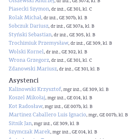
Olszewski Andrzej
, dr inż., GE 307a, kl. B
Piasecki Szymon
, dr inż., GE 301, kl. C
Rolak Michał
, dr inż., GE 307b, kl. B
Sobczuk Dariusz
, dr inż., GE 307a, kl. B
Styński Sebastian
, dr inż., GE 305, kl. B
Trochimiuk Przemysław
, dr inż., GE 309, kl. B
Wolski Kornel
, dr inż., GE 302, kl. B
Wrona Grzegorz
, dr inż., GE 301, kl. C
Zdanowski Mariusz
, dr inż., GE 301, kl. B
Asystenci
Kalinowski Krzysztof
, mgr inż., GE 309, kl. B
Koszel Mikołaj
, mgr inż., GE 014, kl. B
Kot Radosław
, mgr inż., GE 007b, kl. B
Martinez Caballero Luis Ignacio
, mgr, GE 007b, kl. B
Sitnik Jan
, mgr inż., GE 309, kl. B
Szymczak Marek
, mgr inż., GE 014, kl. B