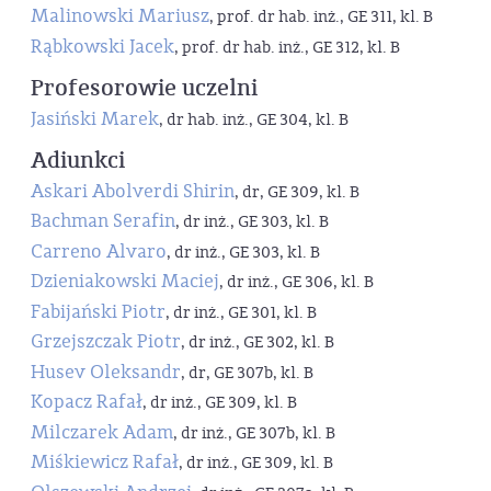
Malinowski Mariusz
, prof. dr hab. inż., GE 311, kl. B
Rąbkowski Jacek
, prof. dr hab. inż., GE 312, kl. B
Profesorowie uczelni
Jasiński Marek
, dr hab. inż., GE 304, kl. B
Adiunkci
Askari Abolverdi Shirin
, dr, GE 309, kl. B
Bachman Serafin
, dr inż., GE 303, kl. B
Carreno Alvaro
, dr inż., GE 303, kl. B
Dzieniakowski Maciej
, dr inż., GE 306, kl. B
Fabijański Piotr
, dr inż., GE 301, kl. B
Grzejszczak Piotr
, dr inż., GE 302, kl. B
Husev Oleksandr
, dr, GE 307b, kl. B
Kopacz Rafał
, dr inż., GE 309, kl. B
Milczarek Adam
, dr inż., GE 307b, kl. B
Miśkiewicz Rafał
, dr inż., GE 309, kl. B