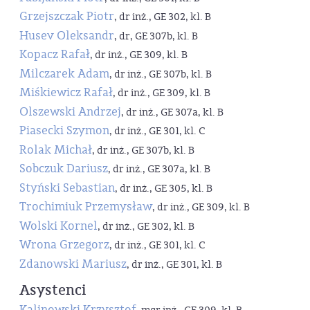
Grzejszczak Piotr
, dr inż., GE 302, kl. B
Husev Oleksandr
, dr, GE 307b, kl. B
Kopacz Rafał
, dr inż., GE 309, kl. B
Milczarek Adam
, dr inż., GE 307b, kl. B
Miśkiewicz Rafał
, dr inż., GE 309, kl. B
Olszewski Andrzej
, dr inż., GE 307a, kl. B
Piasecki Szymon
, dr inż., GE 301, kl. C
Rolak Michał
, dr inż., GE 307b, kl. B
Sobczuk Dariusz
, dr inż., GE 307a, kl. B
Styński Sebastian
, dr inż., GE 305, kl. B
Trochimiuk Przemysław
, dr inż., GE 309, kl. B
Wolski Kornel
, dr inż., GE 302, kl. B
Wrona Grzegorz
, dr inż., GE 301, kl. C
Zdanowski Mariusz
, dr inż., GE 301, kl. B
Asystenci
Kalinowski Krzysztof