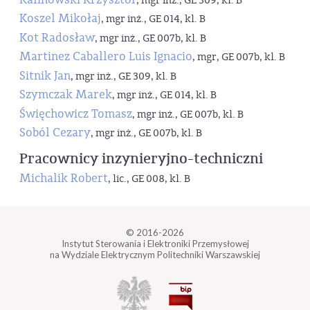
, mgr inż., GE 309, kl. B
Koszel Mikołaj
, mgr inż., GE 014, kl. B
Kot Radosław
, mgr inż., GE 007b, kl. B
Martinez Caballero Luis Ignacio
, mgr, GE 007b, kl. B
Sitnik Jan
, mgr inż., GE 309, kl. B
Szymczak Marek
, mgr inż., GE 014, kl. B
Święchowicz Tomasz
, mgr inż., GE 007b, kl. B
Soból Cezary
, mgr inż., GE 007b, kl. B
Pracownicy inzynieryjno-techniczni
Michalik Robert
, lic., GE 008, kl. B
© 2016-2026
Instytut Sterowania i Elektroniki Przemysłowej
na Wydziale Elektrycznym Politechniki Warszawskiej