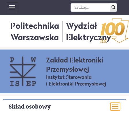
Toggle
navigation
Politechnika
Wydział
Warszawska
Elektryczny
Zakład Elektroniki
Przemysłowej
Instytut Sterowania
i Elektroniki Przemysłowej
Skład osobowy
Togg
navi