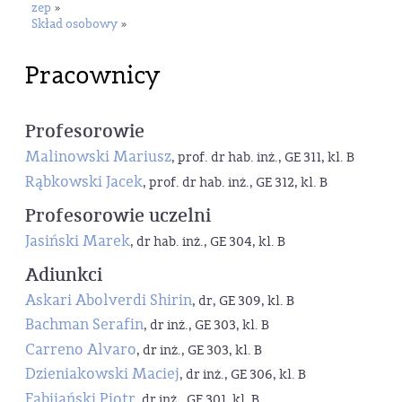
zep
»
Skład osobowy
»
Pracownicy
Profesorowie
Malinowski Mariusz
, prof. dr hab. inż., GE 311, kl. B
Rąbkowski Jacek
, prof. dr hab. inż., GE 312, kl. B
Profesorowie uczelni
Jasiński Marek
, dr hab. inż., GE 304, kl. B
Adiunkci
Askari Abolverdi Shirin
, dr, GE 309, kl. B
Bachman Serafin
, dr inż., GE 303, kl. B
Carreno Alvaro
, dr inż., GE 303, kl. B
Dzieniakowski Maciej
, dr inż., GE 306, kl. B
Fabijański Piotr
, dr inż., GE 301, kl. B