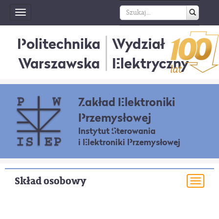
Toggle
navigation
Politechnika
Wydział
Warszawska
Elektryczny
Zakład Elektroniki
Przemysłowej
Instytut Sterowania
i Elektroniki Przemysłowej
Skład osobowy
Togg
navi