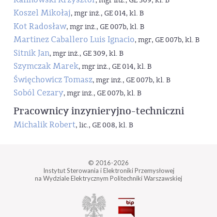
, mgr inż., GE 309, kl. B
Koszel Mikołaj
, mgr inż., GE 014, kl. B
Kot Radosław
, mgr inż., GE 007b, kl. B
Martinez Caballero Luis Ignacio
, mgr, GE 007b, kl. B
Sitnik Jan
, mgr inż., GE 309, kl. B
Szymczak Marek
, mgr inż., GE 014, kl. B
Święchowicz Tomasz
, mgr inż., GE 007b, kl. B
Soból Cezary
, mgr inż., GE 007b, kl. B
Pracownicy inzynieryjno-techniczni
Michalik Robert
, lic., GE 008, kl. B
© 2016-2026
Instytut Sterowania i Elektroniki Przemysłowej
na Wydziale Elektrycznym Politechniki Warszawskiej