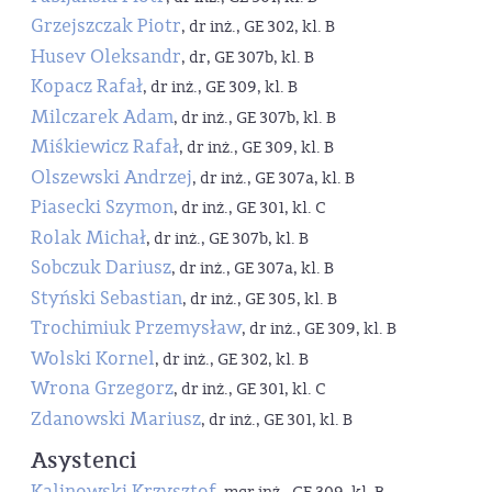
Grzejszczak Piotr
, dr inż., GE 302, kl. B
Husev Oleksandr
, dr, GE 307b, kl. B
Kopacz Rafał
, dr inż., GE 309, kl. B
Milczarek Adam
, dr inż., GE 307b, kl. B
Miśkiewicz Rafał
, dr inż., GE 309, kl. B
Olszewski Andrzej
, dr inż., GE 307a, kl. B
Piasecki Szymon
, dr inż., GE 301, kl. C
Rolak Michał
, dr inż., GE 307b, kl. B
Sobczuk Dariusz
, dr inż., GE 307a, kl. B
Styński Sebastian
, dr inż., GE 305, kl. B
Trochimiuk Przemysław
, dr inż., GE 309, kl. B
Wolski Kornel
, dr inż., GE 302, kl. B
Wrona Grzegorz
, dr inż., GE 301, kl. C
Zdanowski Mariusz
, dr inż., GE 301, kl. B
Asystenci
Kalinowski Krzysztof