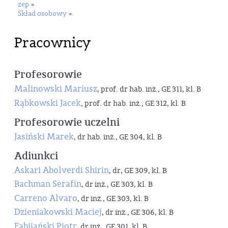
zep
»
Skład osobowy
»
Pracownicy
Profesorowie
Malinowski Mariusz
, prof. dr hab. inż., GE 311, kl. B
Rąbkowski Jacek
, prof. dr hab. inż., GE 312, kl. B
Profesorowie uczelni
Jasiński Marek
, dr hab. inż., GE 304, kl. B
Adiunkci
Askari Abolverdi Shirin
, dr, GE 309, kl. B
Bachman Serafin
, dr inż., GE 303, kl. B
Carreno Alvaro
, dr inż., GE 303, kl. B
Dzieniakowski Maciej
, dr inż., GE 306, kl. B
Fabijański Piotr
, dr inż., GE 301, kl. B