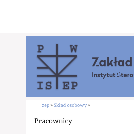
Zakład 
Instytut Ster
zep
Skład osobowy
»
»
Pracownicy