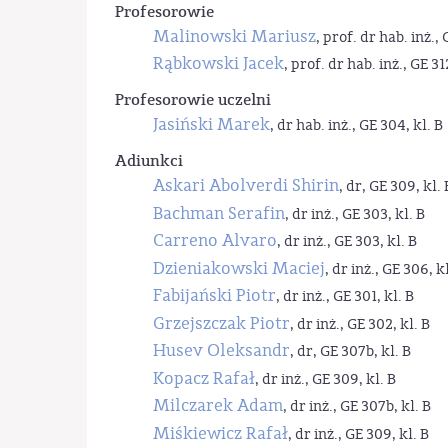
Profesorowie
Malinowski Mariusz
, prof. dr hab. inż., 
Rąbkowski Jacek
, prof. dr hab. inż., GE 31
Profesorowie uczelni
Jasiński Marek
, dr hab. inż., GE 304, kl. B
Adiunkci
Askari Abolverdi Shirin
, dr, GE 309, kl. 
Bachman Serafin
, dr inż., GE 303, kl. B
Carreno Alvaro
, dr inż., GE 303, kl. B
Dzieniakowski Maciej
, dr inż., GE 306, kl
Fabijański Piotr
, dr inż., GE 301, kl. B
Grzejszczak Piotr
, dr inż., GE 302, kl. B
Husev Oleksandr
, dr, GE 307b, kl. B
Kopacz Rafał
, dr inż., GE 309, kl. B
Milczarek Adam
, dr inż., GE 307b, kl. B
Miśkiewicz Rafał
, dr inż., GE 309, kl. B