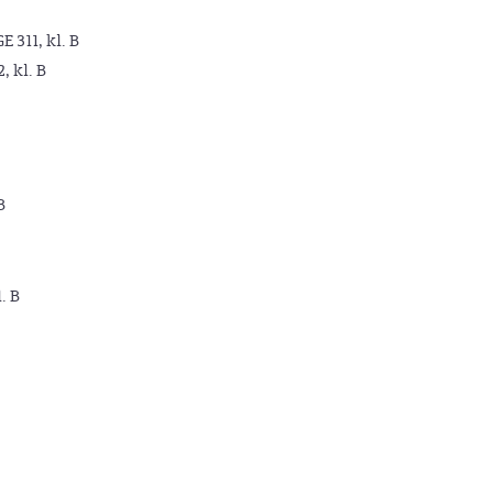
GE 311, kl. B
2, kl. B
B
. B