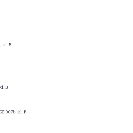
, kl. B
kl. B
GE 007b, kl. B