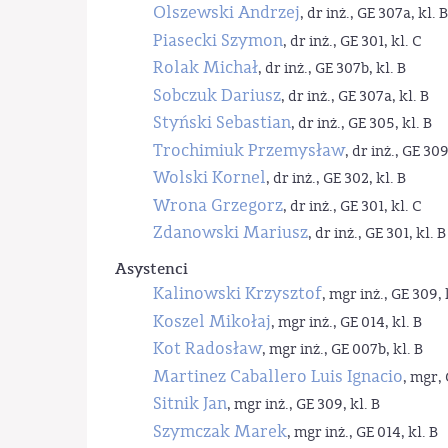
Olszewski Andrzej
, dr inż., GE 307a, kl. B
Piasecki Szymon
, dr inż., GE 301, kl. C
Rolak Michał
, dr inż., GE 307b, kl. B
Sobczuk Dariusz
, dr inż., GE 307a, kl. B
Styński Sebastian
, dr inż., GE 305, kl. B
Trochimiuk Przemysław
, dr inż., GE 309
Wolski Kornel
, dr inż., GE 302, kl. B
Wrona Grzegorz
, dr inż., GE 301, kl. C
Zdanowski Mariusz
, dr inż., GE 301, kl. B
Asystenci
Kalinowski Krzysztof
, mgr inż., GE 309, 
Koszel Mikołaj
, mgr inż., GE 014, kl. B
Kot Radosław
, mgr inż., GE 007b, kl. B
Martinez Caballero Luis Ignacio
, mgr, 
Sitnik Jan
, mgr inż., GE 309, kl. B
Szymczak Marek
, mgr inż., GE 014, kl. B