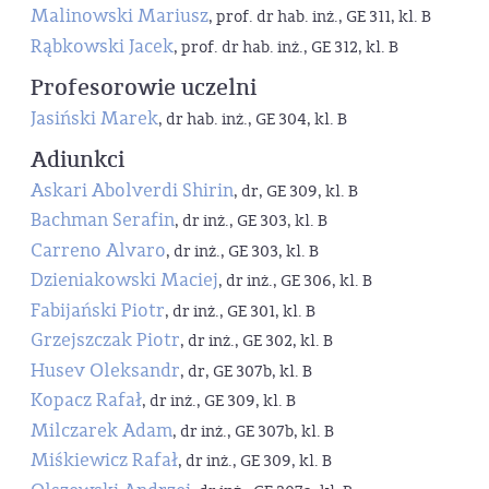
Malinowski Mariusz
, prof. dr hab. inż., GE 311, kl. B
Rąbkowski Jacek
, prof. dr hab. inż., GE 312, kl. B
Profesorowie uczelni
Jasiński Marek
, dr hab. inż., GE 304, kl. B
Adiunkci
Askari Abolverdi Shirin
, dr, GE 309, kl. B
Bachman Serafin
, dr inż., GE 303, kl. B
Carreno Alvaro
, dr inż., GE 303, kl. B
Dzieniakowski Maciej
, dr inż., GE 306, kl. B
Fabijański Piotr
, dr inż., GE 301, kl. B
Grzejszczak Piotr
, dr inż., GE 302, kl. B
Husev Oleksandr
, dr, GE 307b, kl. B
Kopacz Rafał
, dr inż., GE 309, kl. B
Milczarek Adam
, dr inż., GE 307b, kl. B
Miśkiewicz Rafał
, dr inż., GE 309, kl. B