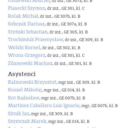
Olszewski Andrzej
, dr inż., GE 307a, kl. B
Piasecki Szymon
, dr inż., GE 301, kl. C
Rolak Michał
, dr inż., GE 307b, kl. B
Sobczuk Dariusz
, dr inż., GE 307a, kl. B
Styński Sebastian
, dr inż., GE 305, kl. B
Trochimiuk Przemysław
, dr inż., GE 309, kl. B
Wolski Kornel
, dr inż., GE 302, kl. B
Wrona Grzegorz
, dr inż., GE 301, kl. C
Zdanowski Mariusz
, dr inż., GE 301, kl. B
Asystenci
Kalinowski Krzysztof
, mgr inż., GE 309, kl. B
Koszel Mikołaj
, mgr inż., GE 014, kl. B
Kot Radosław
, mgr inż., GE 007b, kl. B
Martinez Caballero Luis Ignacio
, mgr, GE 007b, kl. B
Sitnik Jan
, mgr inż., GE 309, kl. B
Szymczak Marek
, mgr inż., GE 014, kl. B