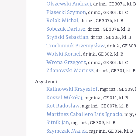
Olszewski Andrzej
, dr inż., GE 307a, kl. B
Piasecki Szymon
, dr inż., GE 301, kl. C
Rolak Michał
, dr inż., GE 307b, kl. B
Sobczuk Dariusz
, dr inż., GE 307a, kl. B
Styński Sebastian
, dr inż., GE 305, kl. B
Trochimiuk Przemysław
, dr inż., GE 309
Wolski Kornel
, dr inż., GE 302, kl. B
Wrona Grzegorz
, dr inż., GE 301, kl. C
Zdanowski Mariusz
, dr inż., GE 301, kl. B
Asystenci
Kalinowski Krzysztof
, mgr inż., GE 309, 
Koszel Mikołaj
, mgr inż., GE 014, kl. B
Kot Radosław
, mgr inż., GE 007b, kl. B
Martinez Caballero Luis Ignacio
, mgr, 
Sitnik Jan
, mgr inż., GE 309, kl. B
Szymczak Marek
, mgr inż., GE 014, kl. B