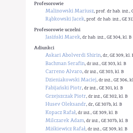
Profesorowie
Malinowski Mariusz
, prof. dr hab. inż., 
Rąbkowski Jacek
, prof. dr hab. inż., GE 31
Profesorowie uczelni
Jasiński Marek
, dr hab. inż., GE 304, kl. B
Adiunkci
Askari Abolverdi Shirin
, dr, GE 309, kl. 
Bachman Serafin
, dr inż., GE 303, kl. B
Carreno Alvaro
, dr inż., GE 303, kl. B
Dzieniakowski Maciej
, dr inż., GE 306, kl
Fabijański Piotr
, dr inż., GE 301, kl. B
Grzejszczak Piotr
, dr inż., GE 302, kl. B
Husev Oleksandr
, dr, GE 307b, kl. B
Kopacz Rafał
, dr inż., GE 309, kl. B
Milczarek Adam
, dr inż., GE 307b, kl. B
Miśkiewicz Rafał
, dr inż., GE 309, kl. B