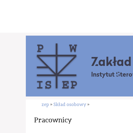
Zakład 
Instytut Ster
zep
Skład osobowy
»
»
Pracownicy