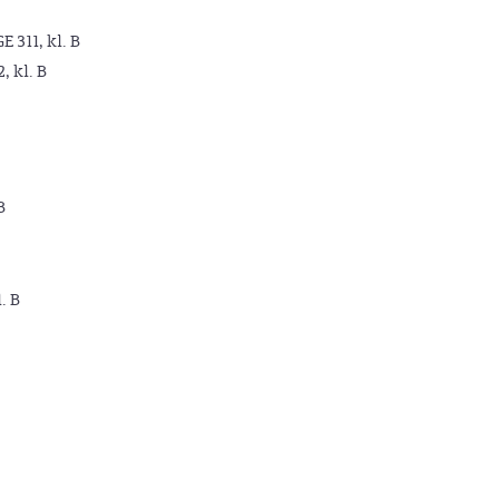
GE 311, kl. B
2, kl. B
B
. B