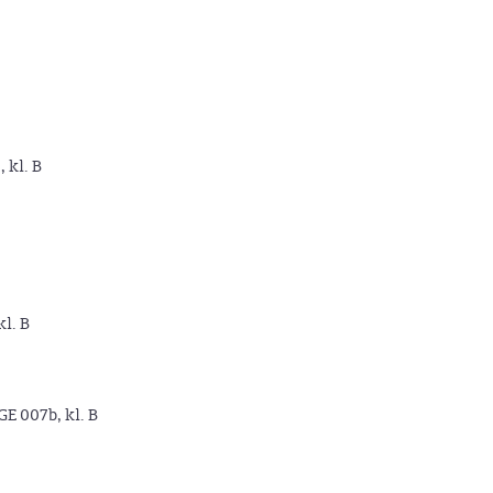
, kl. B
kl. B
GE 007b, kl. B