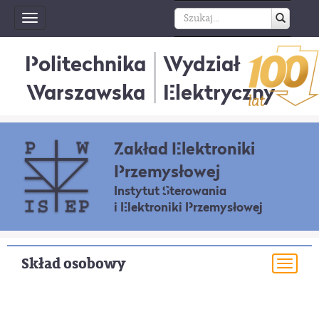
Toggle
navigation
Politechnika
Wydział
Warszawska
Elektryczny
Zakład Elektroniki
Przemysłowej
Instytut Sterowania
i Elektroniki Przemysłowej
Skład osobowy
Togg
navi