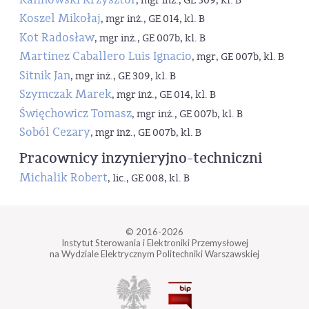
, mgr inż., GE 309, kl. B
Koszel Mikołaj
, mgr inż., GE 014, kl. B
Kot Radosław
, mgr inż., GE 007b, kl. B
Martinez Caballero Luis Ignacio
, mgr, GE 007b, kl. B
Sitnik Jan
, mgr inż., GE 309, kl. B
Szymczak Marek
, mgr inż., GE 014, kl. B
Święchowicz Tomasz
, mgr inż., GE 007b, kl. B
Soból Cezary
, mgr inż., GE 007b, kl. B
Pracownicy inzynieryjno-techniczni
Michalik Robert
, lic., GE 008, kl. B
© 2016-2026
Instytut Sterowania i Elektroniki Przemysłowej
na Wydziale Elektrycznym Politechniki Warszawskiej