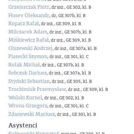
Grzejszczak Piotr
, dr inż., GE 302, kl. B
Husev Oleksandr
, dr, GE 307b, kl. B
Kopacz Rafał
, dr inż., GE 309, kl. B
Milczarek Adam
, dr inż., GE 307b, kl. B
Miśkiewicz Rafał
, dr inż., GE 309, kl. B
Olszewski Andrzej
, dr inż., GE 307a, kl. B
Piasecki Szymon
, dr inż., GE 301, kl. C
Rolak Michał
, dr inż., GE 307b, kl. B
Sobczuk Dariusz
, dr inż., GE 307a, kl. B
Styński Sebastian
, dr inż., GE 305, kl. B
Trochimiuk Przemysław
, dr inż., GE 309, kl. B
Wolski Kornel
, dr inż., GE 302, kl. B
Wrona Grzegorz
, dr inż., GE 301, kl. C
Zdanowski Mariusz
, dr inż., GE 301, kl. B
Asystenci
Kalinowski Krzysztof