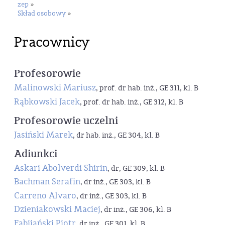
zep
»
Skład osobowy
»
Pracownicy
Profesorowie
Malinowski Mariusz
, prof. dr hab. inż., GE 311, kl. B
Rąbkowski Jacek
, prof. dr hab. inż., GE 312, kl. B
Profesorowie uczelni
Jasiński Marek
, dr hab. inż., GE 304, kl. B
Adiunkci
Askari Abolverdi Shirin
, dr, GE 309, kl. B
Bachman Serafin
, dr inż., GE 303, kl. B
Carreno Alvaro
, dr inż., GE 303, kl. B
Dzieniakowski Maciej
, dr inż., GE 306, kl. B
Fabijański Piotr
, dr inż., GE 301, kl. B