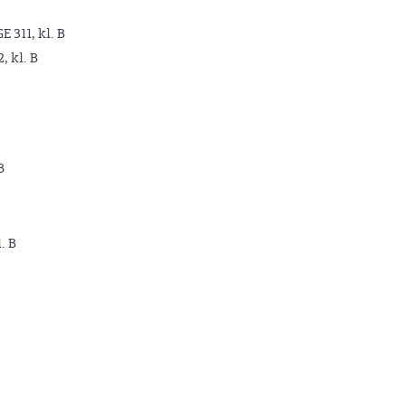
GE 311, kl. B
2, kl. B
B
. B