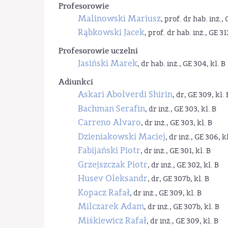
Profesorowie
Malinowski Mariusz
, prof. dr hab. inż., 
Rąbkowski Jacek
, prof. dr hab. inż., GE 31
Profesorowie uczelni
Jasiński Marek
, dr hab. inż., GE 304, kl. B
Adiunkci
Askari Abolverdi Shirin
, dr, GE 309, kl. 
Bachman Serafin
, dr inż., GE 303, kl. B
Carreno Alvaro
, dr inż., GE 303, kl. B
Dzieniakowski Maciej
, dr inż., GE 306, kl
Fabijański Piotr
, dr inż., GE 301, kl. B
Grzejszczak Piotr
, dr inż., GE 302, kl. B
Husev Oleksandr
, dr, GE 307b, kl. B
Kopacz Rafał
, dr inż., GE 309, kl. B
Milczarek Adam
, dr inż., GE 307b, kl. B
Miśkiewicz Rafał
, dr inż., GE 309, kl. B