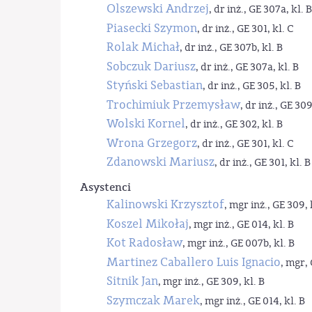
Olszewski Andrzej
, dr inż., GE 307a, kl. B
Piasecki Szymon
, dr inż., GE 301, kl. C
Rolak Michał
, dr inż., GE 307b, kl. B
Sobczuk Dariusz
, dr inż., GE 307a, kl. B
Styński Sebastian
, dr inż., GE 305, kl. B
Trochimiuk Przemysław
, dr inż., GE 309
Wolski Kornel
, dr inż., GE 302, kl. B
Wrona Grzegorz
, dr inż., GE 301, kl. C
Zdanowski Mariusz
, dr inż., GE 301, kl. B
Asystenci
Kalinowski Krzysztof
, mgr inż., GE 309, 
Koszel Mikołaj
, mgr inż., GE 014, kl. B
Kot Radosław
, mgr inż., GE 007b, kl. B
Martinez Caballero Luis Ignacio
, mgr, 
Sitnik Jan
, mgr inż., GE 309, kl. B
Szymczak Marek
, mgr inż., GE 014, kl. B