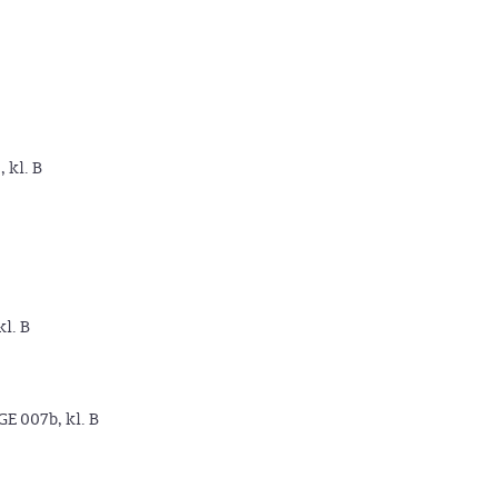
, kl. B
kl. B
GE 007b, kl. B