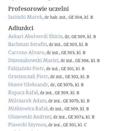
Profesorowie uczelni
Jasiński Marek
, dr hab. inż., GE 304, kl. B
Adiunkci
Askari Abolverdi Shirin
, dr, GE 309, kl. B
Bachman Serafin
, dr inż., GE 303, kl. B
Carreno Alvaro
, dr inż., GE 303, kl. B
Dzieniakowski Maciej
, dr inż., GE 306, kl. B
Fabijański Piotr
, dr inż., GE 301, kl. B
Grzejszczak Piotr
, dr inż., GE 302, kl. B
Husev Oleksandr
, dr, GE 307b, kl. B
Kopacz Rafał
, dr inż., GE 309, kl. B
Milczarek Adam
, dr inż., GE 307b, kl. B
Miśkiewicz Rafał
, dr inż., GE 309, kl. B
Olszewski Andrzej
, dr inż., GE 307a, kl. B
Piasecki Szymon
, dr inż., GE 301, kl. C