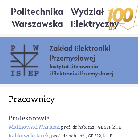
Politechnika
Wydział
Warszawska
Elektryczny
Zakład Elektroniki
Przemysłowej
Instytut Sterowania
i Elektroniki Przemysłowej
Pracownicy
Profesorowie
Malinowski Mariusz
, prof. dr hab. inż., GE 311, kl. B
Rąbkowski Jacek
, prof. dr hab. inż., GE 312, kl. B