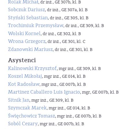
Rolak Michał
, dr inż., GE 307b, kl. B
Sobczuk Dariusz
, dr inż., GE 307a, kl. B
Styński Sebastian
, dr inż., GE 305, kl. B
Trochimiuk Przemysław
, dr inż., GE 309, kl. B
Wolski Kornel
, dr inż., GE 302, kl. B
Wrona Grzegorz
, dr inż., GE 301, kl. C
Zdanowski Mariusz
, dr inż., GE 301, kl. B
Asystenci
Kalinowski Krzysztof
, mgr inż., GE 309, kl. B
Koszel Mikołaj
, mgr inż., GE 014, kl. B
Kot Radosław
, mgr inż., GE 007b, kl. B
Martinez Caballero Luis Ignacio
, mgr, GE 007b, kl. B
Sitnik Jan
, mgr inż., GE 309, kl. B
Szymczak Marek
, mgr inż., GE 014, kl. B
Święchowicz Tomasz
, mgr inż., GE 007b, kl. B
Soból Cezary
, mgr inż., GE 007b, kl. B