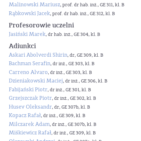
Malinowski Mariusz
, prof. dr hab. inż., GE 311, kl. B
Rąbkowski Jacek
, prof. dr hab. inż., GE 312, kl. B
Profesorowie uczelni
Jasiński Marek
, dr hab. inż., GE 304, kl. B
Adiunkci
Askari Abolverdi Shirin
, dr, GE 309, kl. B
Bachman Serafin
, dr inż., GE 303, kl. B
Carreno Alvaro
, dr inż., GE 303, kl. B
Dzieniakowski Maciej
, dr inż., GE 306, kl. B
Fabijański Piotr
, dr inż., GE 301, kl. B
Grzejszczak Piotr
, dr inż., GE 302, kl. B
Husev Oleksandr
, dr, GE 307b, kl. B
Kopacz Rafał
, dr inż., GE 309, kl. B
Milczarek Adam
, dr inż., GE 307b, kl. B
Miśkiewicz Rafał
, dr inż., GE 309, kl. B