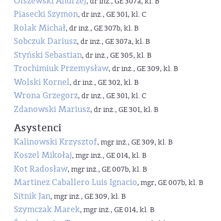
Olszewski Andrzej
, dr inż., GE 307a, kl. B
Piasecki Szymon
, dr inż., GE 301, kl. C
Rolak Michał
, dr inż., GE 307b, kl. B
Sobczuk Dariusz
, dr inż., GE 307a, kl. B
Styński Sebastian
, dr inż., GE 305, kl. B
Trochimiuk Przemysław
, dr inż., GE 309, kl. B
Wolski Kornel
, dr inż., GE 302, kl. B
Wrona Grzegorz
, dr inż., GE 301, kl. C
Zdanowski Mariusz
, dr inż., GE 301, kl. B
Asystenci
Kalinowski Krzysztof
, mgr inż., GE 309, kl. B
Koszel Mikołaj
, mgr inż., GE 014, kl. B
Kot Radosław
, mgr inż., GE 007b, kl. B
Martinez Caballero Luis Ignacio
, mgr, GE 007b, kl. B
Sitnik Jan
, mgr inż., GE 309, kl. B
Szymczak Marek
, mgr inż., GE 014, kl. B