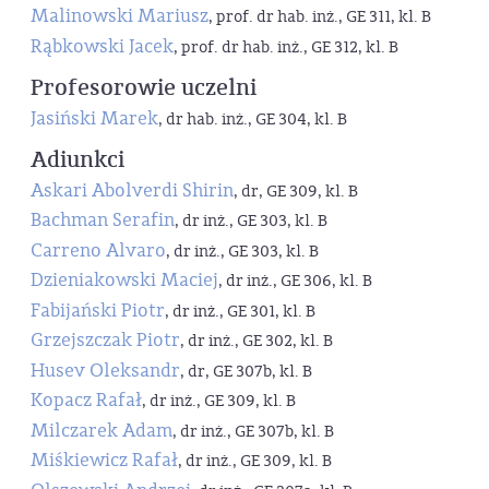
Malinowski Mariusz
, prof. dr hab. inż., GE 311, kl. B
Rąbkowski Jacek
, prof. dr hab. inż., GE 312, kl. B
Profesorowie uczelni
Jasiński Marek
, dr hab. inż., GE 304, kl. B
Adiunkci
Askari Abolverdi Shirin
, dr, GE 309, kl. B
Bachman Serafin
, dr inż., GE 303, kl. B
Carreno Alvaro
, dr inż., GE 303, kl. B
Dzieniakowski Maciej
, dr inż., GE 306, kl. B
Fabijański Piotr
, dr inż., GE 301, kl. B
Grzejszczak Piotr
, dr inż., GE 302, kl. B
Husev Oleksandr
, dr, GE 307b, kl. B
Kopacz Rafał
, dr inż., GE 309, kl. B
Milczarek Adam
, dr inż., GE 307b, kl. B
Miśkiewicz Rafał
, dr inż., GE 309, kl. B