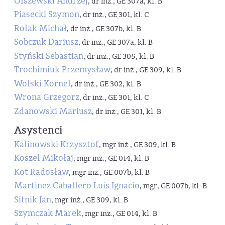
Olszewski Andrzej
, dr inż., GE 307a, kl. B
Piasecki Szymon
, dr inż., GE 301, kl. C
Rolak Michał
, dr inż., GE 307b, kl. B
Sobczuk Dariusz
, dr inż., GE 307a, kl. B
Styński Sebastian
, dr inż., GE 305, kl. B
Trochimiuk Przemysław
, dr inż., GE 309, kl. B
Wolski Kornel
, dr inż., GE 302, kl. B
Wrona Grzegorz
, dr inż., GE 301, kl. C
Zdanowski Mariusz
, dr inż., GE 301, kl. B
Asystenci
Kalinowski Krzysztof
, mgr inż., GE 309, kl. B
Koszel Mikołaj
, mgr inż., GE 014, kl. B
Kot Radosław
, mgr inż., GE 007b, kl. B
Martinez Caballero Luis Ignacio
, mgr, GE 007b, kl. B
Sitnik Jan
, mgr inż., GE 309, kl. B
Szymczak Marek
, mgr inż., GE 014, kl. B