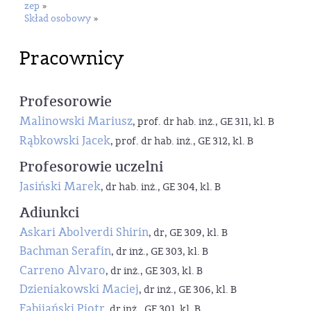
zep
»
Skład osobowy
»
Pracownicy
Profesorowie
Malinowski Mariusz
, prof. dr hab. inż., GE 311, kl. B
Rąbkowski Jacek
, prof. dr hab. inż., GE 312, kl. B
Profesorowie uczelni
Jasiński Marek
, dr hab. inż., GE 304, kl. B
Adiunkci
Askari Abolverdi Shirin
, dr, GE 309, kl. B
Bachman Serafin
, dr inż., GE 303, kl. B
Carreno Alvaro
, dr inż., GE 303, kl. B
Dzieniakowski Maciej
, dr inż., GE 306, kl. B
Fabijański Piotr
, dr inż., GE 301, kl. B