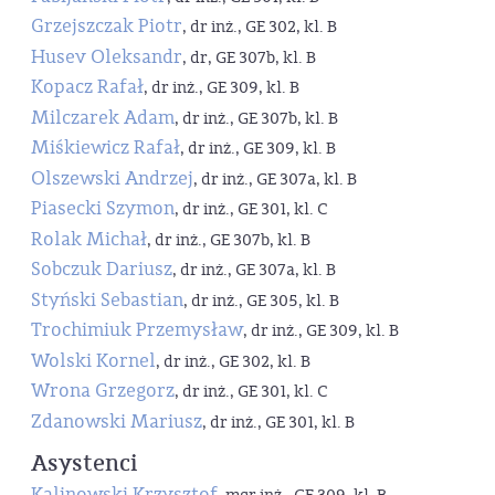
Grzejszczak Piotr
, dr inż., GE 302, kl. B
Husev Oleksandr
, dr, GE 307b, kl. B
Kopacz Rafał
, dr inż., GE 309, kl. B
Milczarek Adam
, dr inż., GE 307b, kl. B
Miśkiewicz Rafał
, dr inż., GE 309, kl. B
Olszewski Andrzej
, dr inż., GE 307a, kl. B
Piasecki Szymon
, dr inż., GE 301, kl. C
Rolak Michał
, dr inż., GE 307b, kl. B
Sobczuk Dariusz
, dr inż., GE 307a, kl. B
Styński Sebastian
, dr inż., GE 305, kl. B
Trochimiuk Przemysław
, dr inż., GE 309, kl. B
Wolski Kornel
, dr inż., GE 302, kl. B
Wrona Grzegorz
, dr inż., GE 301, kl. C
Zdanowski Mariusz
, dr inż., GE 301, kl. B
Asystenci
Kalinowski Krzysztof