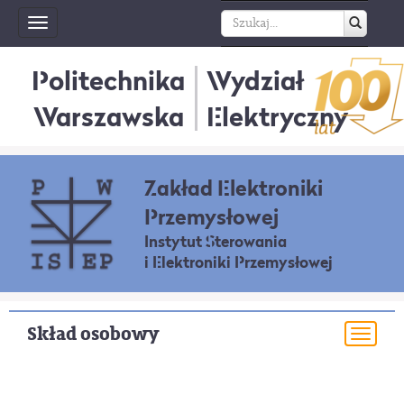
Toggle
navigation
Politechnika
Wydział
Warszawska
Elektryczny
Zakład Elektroniki
Przemysłowej
Instytut Sterowania
i Elektroniki Przemysłowej
Skład osobowy
Togg
navi