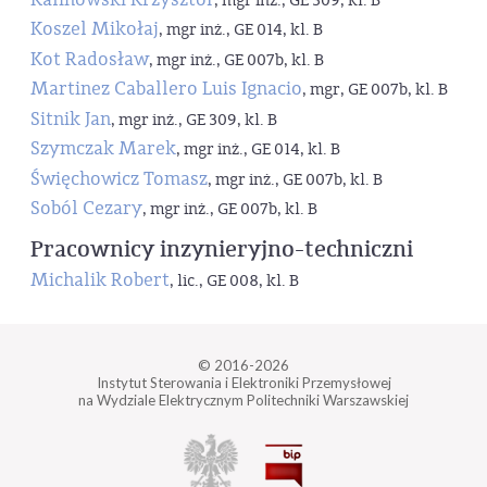
, mgr inż., GE 309, kl. B
Koszel Mikołaj
, mgr inż., GE 014, kl. B
Kot Radosław
, mgr inż., GE 007b, kl. B
Martinez Caballero Luis Ignacio
, mgr, GE 007b, kl. B
Sitnik Jan
, mgr inż., GE 309, kl. B
Szymczak Marek
, mgr inż., GE 014, kl. B
Święchowicz Tomasz
, mgr inż., GE 007b, kl. B
Soból Cezary
, mgr inż., GE 007b, kl. B
Pracownicy inzynieryjno-techniczni
Michalik Robert
, lic., GE 008, kl. B
© 2016-2026
Instytut Sterowania i Elektroniki Przemysłowej
na Wydziale Elektrycznym Politechniki Warszawskiej