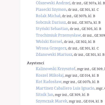
Olszewski Andrzej
, dr inż., GE 307a, kl. B
Piasecki Szymon
, dr inż., GE 301, kl. C
Rolak Michał
, dr inż., GE 307b, kl. B
Sobczuk Dariusz
, dr inż., GE 307a, kl. B
Styński Sebastian
, dr inż., GE 305, kl. B
Trochimiuk Przemysław
, dr inż., GE 309
Wolski Kornel
, dr inż., GE 302, kl. B
Wrona Grzegorz
, dr inż., GE 301, kl. C
Zdanowski Mariusz
, dr inż., GE 301, kl. B
Asystenci
Kalinowski Krzysztof
, mgr inż., GE 309, 
Koszel Mikołaj
, mgr inż., GE 014, kl. B
Kot Radosław
, mgr inż., GE 007b, kl. B
Martinez Caballero Luis Ignacio
, mgr, 
Sitnik Jan
, mgr inż., GE 309, kl. B
Szymczak Marek
, mgr inż., GE 014, kl. B