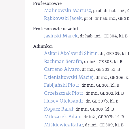
Profesorowie
Malinowski Mariusz
, prof. dr hab. inż., 
Rąbkowski Jacek
, prof. dr hab. inż., GE 31
Profesorowie uczelni
Jasiński Marek
, dr hab. inż., GE 304, kl. B
Adiunkci
Askari Abolverdi Shirin
, dr, GE 309, kl. 
Bachman Serafin
, dr inż., GE 303, kl. B
Carreno Alvaro
, dr inż., GE 303, kl. B
Dzieniakowski Maciej
, dr inż., GE 306, kl
Fabijański Piotr
, dr inż., GE 301, kl. B
Grzejszczak Piotr
, dr inż., GE 302, kl. B
Husev Oleksandr
, dr, GE 307b, kl. B
Kopacz Rafał
, dr inż., GE 309, kl. B
Milczarek Adam
, dr inż., GE 307b, kl. B
Miśkiewicz Rafał
, dr inż., GE 309, kl. B