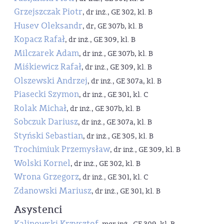
Grzejszczak Piotr
, dr inż., GE 302, kl. B
Husev Oleksandr
, dr, GE 307b, kl. B
Kopacz Rafał
, dr inż., GE 309, kl. B
Milczarek Adam
, dr inż., GE 307b, kl. B
Miśkiewicz Rafał
, dr inż., GE 309, kl. B
Olszewski Andrzej
, dr inż., GE 307a, kl. B
Piasecki Szymon
, dr inż., GE 301, kl. C
Rolak Michał
, dr inż., GE 307b, kl. B
Sobczuk Dariusz
, dr inż., GE 307a, kl. B
Styński Sebastian
, dr inż., GE 305, kl. B
Trochimiuk Przemysław
, dr inż., GE 309, kl. B
Wolski Kornel
, dr inż., GE 302, kl. B
Wrona Grzegorz
, dr inż., GE 301, kl. C
Zdanowski Mariusz
, dr inż., GE 301, kl. B
Asystenci
Kalinowski Krzysztof