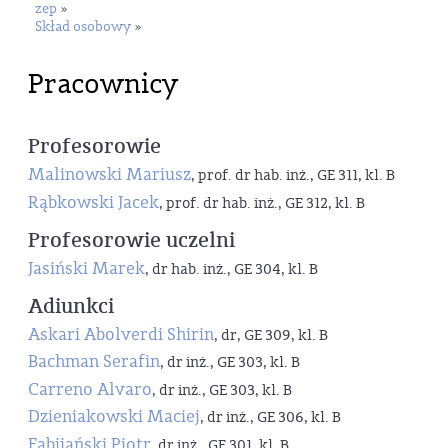
zep
»
Skład osobowy
»
Pracownicy
Profesorowie
Malinowski Mariusz
, prof. dr hab. inż., GE 311, kl. B
Rąbkowski Jacek
, prof. dr hab. inż., GE 312, kl. B
Profesorowie uczelni
Jasiński Marek
, dr hab. inż., GE 304, kl. B
Adiunkci
Askari Abolverdi Shirin
, dr, GE 309, kl. B
Bachman Serafin
, dr inż., GE 303, kl. B
Carreno Alvaro
, dr inż., GE 303, kl. B
Dzieniakowski Maciej
, dr inż., GE 306, kl. B
Fabijański Piotr
, dr inż., GE 301, kl. B