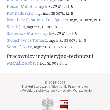
, mgr inż., GE 309, kl. B
Koszel Mikołaj
, mgr inż., GE 014, kl. B
Kot Radosław
, mgr inż., GE 007b, kl. B
Martinez Caballero Luis Ignacio
, mgr, GE 007b, kl. B
Sitnik Jan
, mgr inż., GE 309, kl. B
Szymczak Marek
, mgr inż., GE 014, kl. B
Święchowicz Tomasz
, mgr inż., GE 007b, kl. B
Soból Cezary
, mgr inż., GE 007b, kl. B
Pracownicy inzynieryjno-techniczni
Michalik Robert
, lic., GE 008, kl. B
© 2016-2026
Instytut Sterowania i Elektroniki Przemysłowej
na Wydziale Elektrycznym Politechniki Warszawskiej