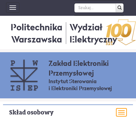
Toggle
navigation
Politechnika
Wydział
Warszawska
Elektryczny
Zakład Elektroniki
Przemysłowej
Instytut Sterowania
i Elektroniki Przemysłowej
Skład osobowy
Togg
navi