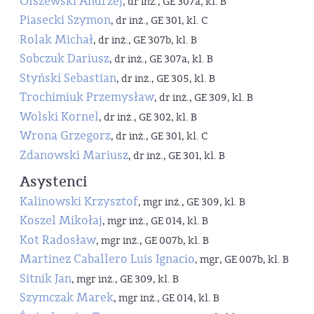
Olszewski Andrzej
, dr inż., GE 307a, kl. B
Piasecki Szymon
, dr inż., GE 301, kl. C
Rolak Michał
, dr inż., GE 307b, kl. B
Sobczuk Dariusz
, dr inż., GE 307a, kl. B
Styński Sebastian
, dr inż., GE 305, kl. B
Trochimiuk Przemysław
, dr inż., GE 309, kl. B
Wolski Kornel
, dr inż., GE 302, kl. B
Wrona Grzegorz
, dr inż., GE 301, kl. C
Zdanowski Mariusz
, dr inż., GE 301, kl. B
Asystenci
Kalinowski Krzysztof
, mgr inż., GE 309, kl. B
Koszel Mikołaj
, mgr inż., GE 014, kl. B
Kot Radosław
, mgr inż., GE 007b, kl. B
Martinez Caballero Luis Ignacio
, mgr, GE 007b, kl. B
Sitnik Jan
, mgr inż., GE 309, kl. B
Szymczak Marek
, mgr inż., GE 014, kl. B