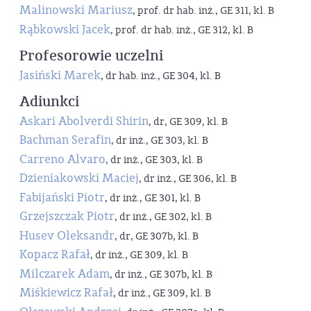
Malinowski Mariusz
, prof. dr hab. inż., GE 311, kl. B
Rąbkowski Jacek
, prof. dr hab. inż., GE 312, kl. B
Profesorowie uczelni
Jasiński Marek
, dr hab. inż., GE 304, kl. B
Adiunkci
Askari Abolverdi Shirin
, dr, GE 309, kl. B
Bachman Serafin
, dr inż., GE 303, kl. B
Carreno Alvaro
, dr inż., GE 303, kl. B
Dzieniakowski Maciej
, dr inż., GE 306, kl. B
Fabijański Piotr
, dr inż., GE 301, kl. B
Grzejszczak Piotr
, dr inż., GE 302, kl. B
Husev Oleksandr
, dr, GE 307b, kl. B
Kopacz Rafał
, dr inż., GE 309, kl. B
Milczarek Adam
, dr inż., GE 307b, kl. B
Miśkiewicz Rafał
, dr inż., GE 309, kl. B