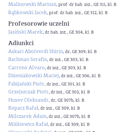
Malinowski Mariusz
, prof. dr hab. inż., GE 311, kl. B
Rąbkowski Jacek
, prof. dr hab. inż., GE 312, kl. B
Profesorowie uczelni
Jasiński Marek
, dr hab. inż., GE 304, kl. B
Adiunkci
Askari Abolverdi Shirin
, dr, GE 309, kl. B
Bachman Serafin
, dr inż., GE 303, kl. B
Carreno Alvaro
, dr inż., GE 303, kl. B
Dzieniakowski Maciej
, dr inż., GE 306, kl. B
Fabijański Piotr
, dr inż., GE 301, kl. B
Grzejszczak Piotr
, dr inż., GE 302, kl. B
Husev Oleksandr
, dr, GE 307b, kl. B
Kopacz Rafał
, dr inż., GE 309, kl. B
Milczarek Adam
, dr inż., GE 307b, kl. B
Miśkiewicz Rafał
, dr inż., GE 309, kl. B