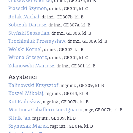
Olszewski Andrzej
, dr inż., GE 307a, kl. B
Piasecki Szymon
, dr inż., GE 301, kl. C
Rolak Michał
, dr inż., GE 307b, kl. B
Sobczuk Dariusz
, dr inż., GE 307a, kl. B
Styński Sebastian
, dr inż., GE 305, kl. B
Trochimiuk Przemysław
, dr inż., GE 309, kl. B
Wolski Kornel
, dr inż., GE 302, kl. B
Wrona Grzegorz
, dr inż., GE 301, kl. C
Zdanowski Mariusz
, dr inż., GE 301, kl. B
Asystenci
Kalinowski Krzysztof
, mgr inż., GE 309, kl. B
Koszel Mikołaj
, mgr inż., GE 014, kl. B
Kot Radosław
, mgr inż., GE 007b, kl. B
Martinez Caballero Luis Ignacio
, mgr, GE 007b, kl. B
Sitnik Jan
, mgr inż., GE 309, kl. B
Szymczak Marek
, mgr inż., GE 014, kl. B