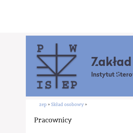
Zakład 
Instytut Ster
zep
Skład osobowy
»
»
Pracownicy