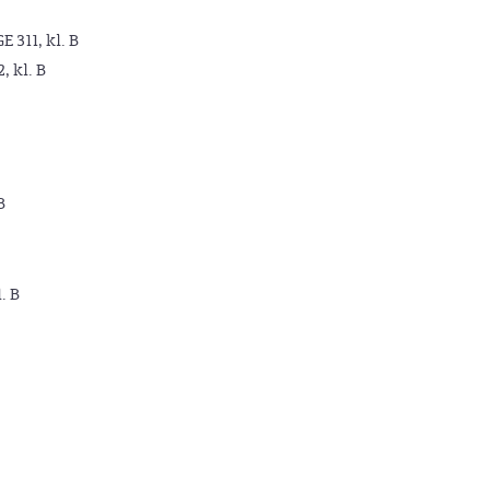
GE 311, kl. B
2, kl. B
B
. B