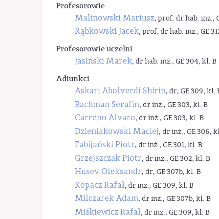
Profesorowie
Malinowski Mariusz
, prof. dr hab. inż., 
Rąbkowski Jacek
, prof. dr hab. inż., GE 31
Profesorowie uczelni
Jasiński Marek
, dr hab. inż., GE 304, kl. B
Adiunkci
Askari Abolverdi Shirin
, dr, GE 309, kl. 
Bachman Serafin
, dr inż., GE 303, kl. B
Carreno Alvaro
, dr inż., GE 303, kl. B
Dzieniakowski Maciej
, dr inż., GE 306, kl
Fabijański Piotr
, dr inż., GE 301, kl. B
Grzejszczak Piotr
, dr inż., GE 302, kl. B
Husev Oleksandr
, dr, GE 307b, kl. B
Kopacz Rafał
, dr inż., GE 309, kl. B
Milczarek Adam
, dr inż., GE 307b, kl. B
Miśkiewicz Rafał
, dr inż., GE 309, kl. B