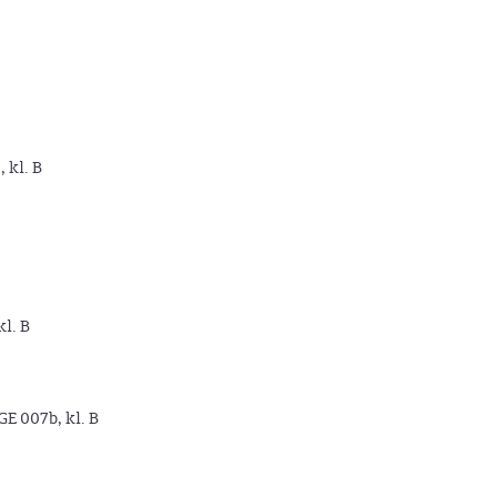
, kl. B
kl. B
GE 007b, kl. B