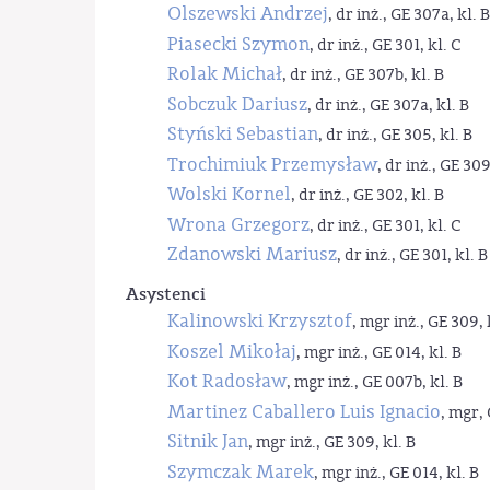
Olszewski Andrzej
, dr inż., GE 307a, kl. B
Piasecki Szymon
, dr inż., GE 301, kl. C
Rolak Michał
, dr inż., GE 307b, kl. B
Sobczuk Dariusz
, dr inż., GE 307a, kl. B
Styński Sebastian
, dr inż., GE 305, kl. B
Trochimiuk Przemysław
, dr inż., GE 309
Wolski Kornel
, dr inż., GE 302, kl. B
Wrona Grzegorz
, dr inż., GE 301, kl. C
Zdanowski Mariusz
, dr inż., GE 301, kl. B
Asystenci
Kalinowski Krzysztof
, mgr inż., GE 309, 
Koszel Mikołaj
, mgr inż., GE 014, kl. B
Kot Radosław
, mgr inż., GE 007b, kl. B
Martinez Caballero Luis Ignacio
, mgr, 
Sitnik Jan
, mgr inż., GE 309, kl. B
Szymczak Marek
, mgr inż., GE 014, kl. B