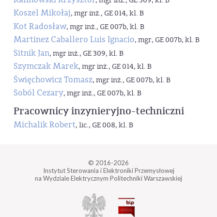
, mgr inż., GE 309, kl. B
Koszel Mikołaj
, mgr inż., GE 014, kl. B
Kot Radosław
, mgr inż., GE 007b, kl. B
Martinez Caballero Luis Ignacio
, mgr, GE 007b, kl. B
Sitnik Jan
, mgr inż., GE 309, kl. B
Szymczak Marek
, mgr inż., GE 014, kl. B
Święchowicz Tomasz
, mgr inż., GE 007b, kl. B
Soból Cezary
, mgr inż., GE 007b, kl. B
Pracownicy inzynieryjno-techniczni
Michalik Robert
, lic., GE 008, kl. B
© 2016-2026
Instytut Sterowania i Elektroniki Przemysłowej
na Wydziale Elektrycznym Politechniki Warszawskiej