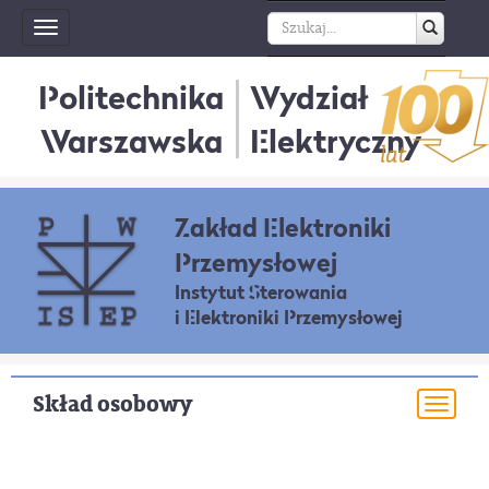
Toggle
navigation
Politechnika
Wydział
Warszawska
Elektryczny
Zakład Elektroniki
Przemysłowej
Instytut Sterowania
i Elektroniki Przemysłowej
Skład osobowy
Togg
navi