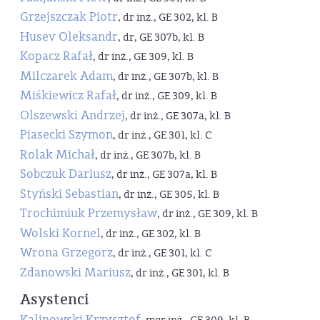
Grzejszczak Piotr
, dr inż., GE 302, kl. B
Husev Oleksandr
, dr, GE 307b, kl. B
Kopacz Rafał
, dr inż., GE 309, kl. B
Milczarek Adam
, dr inż., GE 307b, kl. B
Miśkiewicz Rafał
, dr inż., GE 309, kl. B
Olszewski Andrzej
, dr inż., GE 307a, kl. B
Piasecki Szymon
, dr inż., GE 301, kl. C
Rolak Michał
, dr inż., GE 307b, kl. B
Sobczuk Dariusz
, dr inż., GE 307a, kl. B
Styński Sebastian
, dr inż., GE 305, kl. B
Trochimiuk Przemysław
, dr inż., GE 309, kl. B
Wolski Kornel
, dr inż., GE 302, kl. B
Wrona Grzegorz
, dr inż., GE 301, kl. C
Zdanowski Mariusz
, dr inż., GE 301, kl. B
Asystenci
Kalinowski Krzysztof