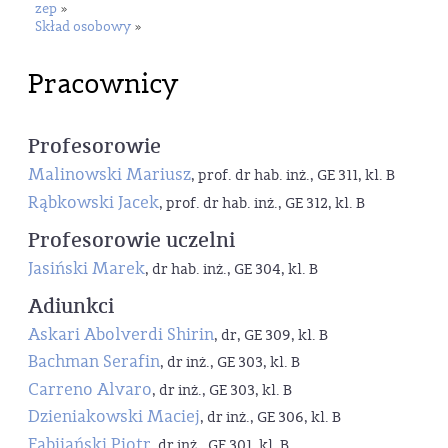
zep
»
Skład osobowy
»
Pracownicy
Profesorowie
Malinowski Mariusz
, prof. dr hab. inż., GE 311, kl. B
Rąbkowski Jacek
, prof. dr hab. inż., GE 312, kl. B
Profesorowie uczelni
Jasiński Marek
, dr hab. inż., GE 304, kl. B
Adiunkci
Askari Abolverdi Shirin
, dr, GE 309, kl. B
Bachman Serafin
, dr inż., GE 303, kl. B
Carreno Alvaro
, dr inż., GE 303, kl. B
Dzieniakowski Maciej
, dr inż., GE 306, kl. B
Fabijański Piotr
, dr inż., GE 301, kl. B