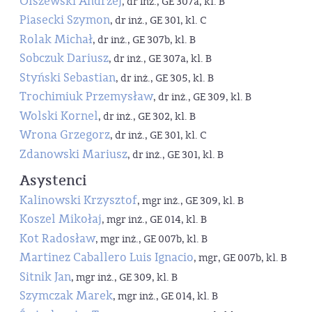
Olszewski Andrzej
, dr inż., GE 307a, kl. B
Piasecki Szymon
, dr inż., GE 301, kl. C
Rolak Michał
, dr inż., GE 307b, kl. B
Sobczuk Dariusz
, dr inż., GE 307a, kl. B
Styński Sebastian
, dr inż., GE 305, kl. B
Trochimiuk Przemysław
, dr inż., GE 309, kl. B
Wolski Kornel
, dr inż., GE 302, kl. B
Wrona Grzegorz
, dr inż., GE 301, kl. C
Zdanowski Mariusz
, dr inż., GE 301, kl. B
Asystenci
Kalinowski Krzysztof
, mgr inż., GE 309, kl. B
Koszel Mikołaj
, mgr inż., GE 014, kl. B
Kot Radosław
, mgr inż., GE 007b, kl. B
Martinez Caballero Luis Ignacio
, mgr, GE 007b, kl. B
Sitnik Jan
, mgr inż., GE 309, kl. B
Szymczak Marek
, mgr inż., GE 014, kl. B