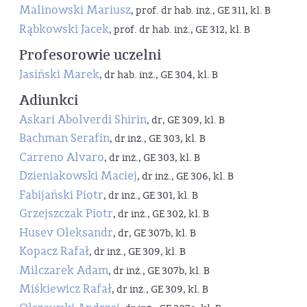
Malinowski Mariusz
, prof. dr hab. inż., GE 311, kl. B
Rąbkowski Jacek
, prof. dr hab. inż., GE 312, kl. B
Profesorowie uczelni
Jasiński Marek
, dr hab. inż., GE 304, kl. B
Adiunkci
Askari Abolverdi Shirin
, dr, GE 309, kl. B
Bachman Serafin
, dr inż., GE 303, kl. B
Carreno Alvaro
, dr inż., GE 303, kl. B
Dzieniakowski Maciej
, dr inż., GE 306, kl. B
Fabijański Piotr
, dr inż., GE 301, kl. B
Grzejszczak Piotr
, dr inż., GE 302, kl. B
Husev Oleksandr
, dr, GE 307b, kl. B
Kopacz Rafał
, dr inż., GE 309, kl. B
Milczarek Adam
, dr inż., GE 307b, kl. B
Miśkiewicz Rafał
, dr inż., GE 309, kl. B