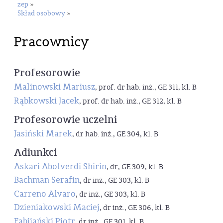
zep
»
Skład osobowy
»
Pracownicy
Profesorowie
Malinowski Mariusz
, prof. dr hab. inż., GE 311, kl. B
Rąbkowski Jacek
, prof. dr hab. inż., GE 312, kl. B
Profesorowie uczelni
Jasiński Marek
, dr hab. inż., GE 304, kl. B
Adiunkci
Askari Abolverdi Shirin
, dr, GE 309, kl. B
Bachman Serafin
, dr inż., GE 303, kl. B
Carreno Alvaro
, dr inż., GE 303, kl. B
Dzieniakowski Maciej
, dr inż., GE 306, kl. B
Fabijański Piotr
, dr inż., GE 301, kl. B