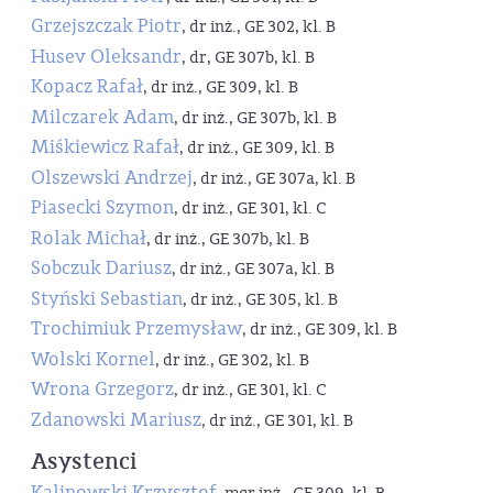
Grzejszczak Piotr
, dr inż., GE 302, kl. B
Husev Oleksandr
, dr, GE 307b, kl. B
Kopacz Rafał
, dr inż., GE 309, kl. B
Milczarek Adam
, dr inż., GE 307b, kl. B
Miśkiewicz Rafał
, dr inż., GE 309, kl. B
Olszewski Andrzej
, dr inż., GE 307a, kl. B
Piasecki Szymon
, dr inż., GE 301, kl. C
Rolak Michał
, dr inż., GE 307b, kl. B
Sobczuk Dariusz
, dr inż., GE 307a, kl. B
Styński Sebastian
, dr inż., GE 305, kl. B
Trochimiuk Przemysław
, dr inż., GE 309, kl. B
Wolski Kornel
, dr inż., GE 302, kl. B
Wrona Grzegorz
, dr inż., GE 301, kl. C
Zdanowski Mariusz
, dr inż., GE 301, kl. B
Asystenci
Kalinowski Krzysztof