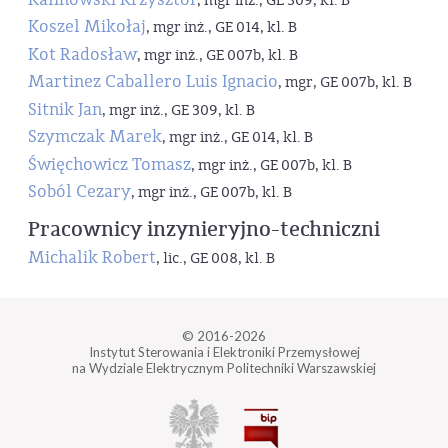
, mgr inż., GE 309, kl. B
Koszel Mikołaj
, mgr inż., GE 014, kl. B
Kot Radosław
, mgr inż., GE 007b, kl. B
Martinez Caballero Luis Ignacio
, mgr, GE 007b, kl. B
Sitnik Jan
, mgr inż., GE 309, kl. B
Szymczak Marek
, mgr inż., GE 014, kl. B
Święchowicz Tomasz
, mgr inż., GE 007b, kl. B
Soból Cezary
, mgr inż., GE 007b, kl. B
Pracownicy inzynieryjno-techniczni
Michalik Robert
, lic., GE 008, kl. B
© 2016-2026
Instytut Sterowania i Elektroniki Przemysłowej
na Wydziale Elektrycznym Politechniki Warszawskiej