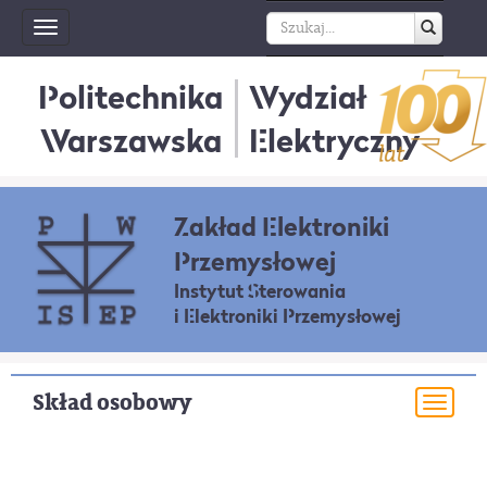
Toggle
navigation
Politechnika
Wydział
Warszawska
Elektryczny
Zakład Elektroniki
Przemysłowej
Instytut Sterowania
i Elektroniki Przemysłowej
Skład osobowy
Togg
navi