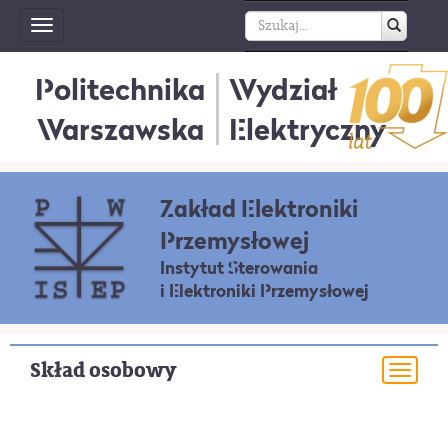
Toggle
navigation
Politechnika
Wydział
Warszawska
Elektryczny
Zakład Elektroniki
Przemysłowej
Instytut Sterowania
i Elektroniki Przemysłowej
Skład osobowy
Togg
navi