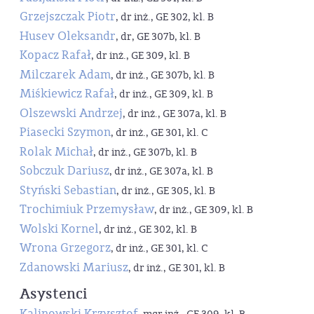
Grzejszczak Piotr
, dr inż., GE 302, kl. B
Husev Oleksandr
, dr, GE 307b, kl. B
Kopacz Rafał
, dr inż., GE 309, kl. B
Milczarek Adam
, dr inż., GE 307b, kl. B
Miśkiewicz Rafał
, dr inż., GE 309, kl. B
Olszewski Andrzej
, dr inż., GE 307a, kl. B
Piasecki Szymon
, dr inż., GE 301, kl. C
Rolak Michał
, dr inż., GE 307b, kl. B
Sobczuk Dariusz
, dr inż., GE 307a, kl. B
Styński Sebastian
, dr inż., GE 305, kl. B
Trochimiuk Przemysław
, dr inż., GE 309, kl. B
Wolski Kornel
, dr inż., GE 302, kl. B
Wrona Grzegorz
, dr inż., GE 301, kl. C
Zdanowski Mariusz
, dr inż., GE 301, kl. B
Asystenci
Kalinowski Krzysztof