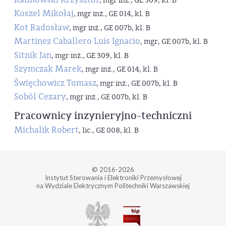
, mgr inż., GE 309, kl. B
Koszel Mikołaj
, mgr inż., GE 014, kl. B
Kot Radosław
, mgr inż., GE 007b, kl. B
Martinez Caballero Luis Ignacio
, mgr, GE 007b, kl. B
Sitnik Jan
, mgr inż., GE 309, kl. B
Szymczak Marek
, mgr inż., GE 014, kl. B
Święchowicz Tomasz
, mgr inż., GE 007b, kl. B
Soból Cezary
, mgr inż., GE 007b, kl. B
Pracownicy inzynieryjno-techniczni
Michalik Robert
, lic., GE 008, kl. B
© 2016-2026
Instytut Sterowania i Elektroniki Przemysłowej
na Wydziale Elektrycznym Politechniki Warszawskiej