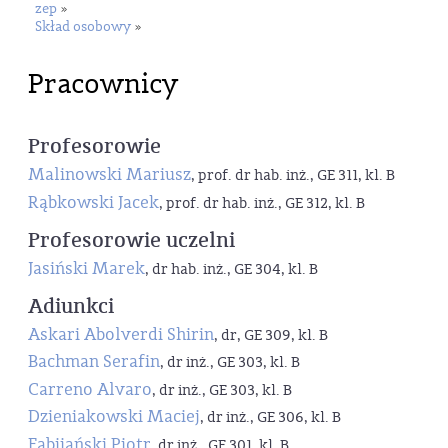
zep
»
Skład osobowy
»
Pracownicy
Profesorowie
Malinowski Mariusz
, prof. dr hab. inż., GE 311, kl. B
Rąbkowski Jacek
, prof. dr hab. inż., GE 312, kl. B
Profesorowie uczelni
Jasiński Marek
, dr hab. inż., GE 304, kl. B
Adiunkci
Askari Abolverdi Shirin
, dr, GE 309, kl. B
Bachman Serafin
, dr inż., GE 303, kl. B
Carreno Alvaro
, dr inż., GE 303, kl. B
Dzieniakowski Maciej
, dr inż., GE 306, kl. B
Fabijański Piotr
, dr inż., GE 301, kl. B