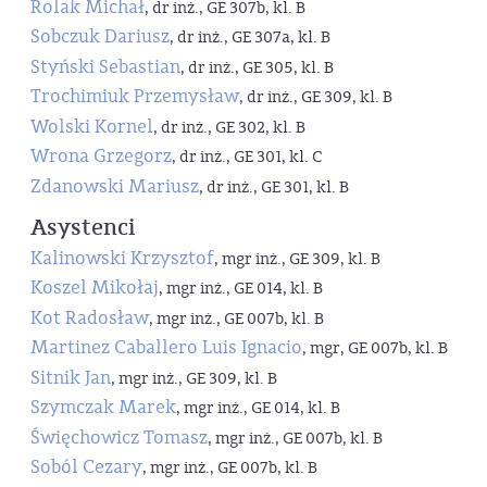
Rolak Michał
, dr inż., GE 307b, kl. B
Sobczuk Dariusz
, dr inż., GE 307a, kl. B
Styński Sebastian
, dr inż., GE 305, kl. B
Trochimiuk Przemysław
, dr inż., GE 309, kl. B
Wolski Kornel
, dr inż., GE 302, kl. B
Wrona Grzegorz
, dr inż., GE 301, kl. C
Zdanowski Mariusz
, dr inż., GE 301, kl. B
Asystenci
Kalinowski Krzysztof
, mgr inż., GE 309, kl. B
Koszel Mikołaj
, mgr inż., GE 014, kl. B
Kot Radosław
, mgr inż., GE 007b, kl. B
Martinez Caballero Luis Ignacio
, mgr, GE 007b, kl. B
Sitnik Jan
, mgr inż., GE 309, kl. B
Szymczak Marek
, mgr inż., GE 014, kl. B
Święchowicz Tomasz
, mgr inż., GE 007b, kl. B
Soból Cezary
, mgr inż., GE 007b, kl. B