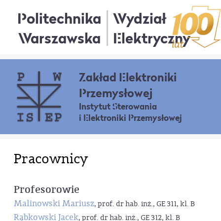
Politechnika
Wydział
Warszawska
Elektryczny
Zakład Elektroniki
Przemysłowej
Instytut Sterowania
i Elektroniki Przemysłowej
Pracownicy
Profesorowie
Malinowski Mariusz
, prof. dr hab. inż., GE 311, kl. B
Rąbkowski Jacek
, prof. dr hab. inż., GE 312, kl. B