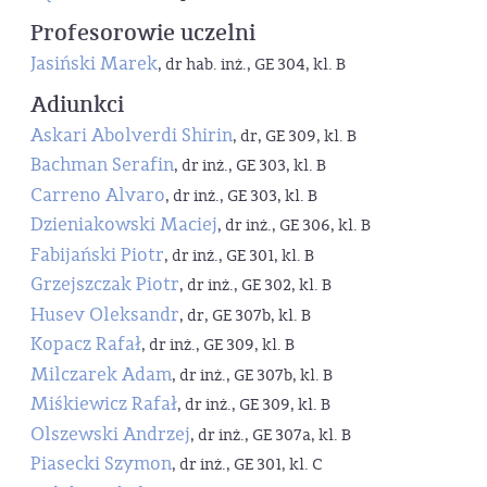
Profesorowie uczelni
Jasiński Marek
, dr hab. inż., GE 304, kl. B
Adiunkci
Askari Abolverdi Shirin
, dr, GE 309, kl. B
Bachman Serafin
, dr inż., GE 303, kl. B
Carreno Alvaro
, dr inż., GE 303, kl. B
Dzieniakowski Maciej
, dr inż., GE 306, kl. B
Fabijański Piotr
, dr inż., GE 301, kl. B
Grzejszczak Piotr
, dr inż., GE 302, kl. B
Husev Oleksandr
, dr, GE 307b, kl. B
Kopacz Rafał
, dr inż., GE 309, kl. B
Milczarek Adam
, dr inż., GE 307b, kl. B
Miśkiewicz Rafał
, dr inż., GE 309, kl. B
Olszewski Andrzej
, dr inż., GE 307a, kl. B
Piasecki Szymon
, dr inż., GE 301, kl. C