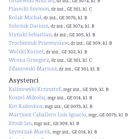
Olszewski Andrzej
, dr inż., GE 307a, kl. B
Piasecki Szymon
, dr inż., GE 301, kl. C
Rolak Michał
, dr inż., GE 307b, kl. B
Sobczuk Dariusz
, dr inż., GE 307a, kl. B
Styński Sebastian
, dr inż., GE 305, kl. B
Trochimiuk Przemysław
, dr inż., GE 309, kl. B
Wolski Kornel
, dr inż., GE 302, kl. B
Wrona Grzegorz
, dr inż., GE 301, kl. C
Zdanowski Mariusz
, dr inż., GE 301, kl. B
Asystenci
Kalinowski Krzysztof
, mgr inż., GE 309, kl. B
Koszel Mikołaj
, mgr inż., GE 014, kl. B
Kot Radosław
, mgr inż., GE 007b, kl. B
Martinez Caballero Luis Ignacio
, mgr, GE 007b, kl. B
Sitnik Jan
, mgr inż., GE 309, kl. B
Szymczak Marek
, mgr inż., GE 014, kl. B