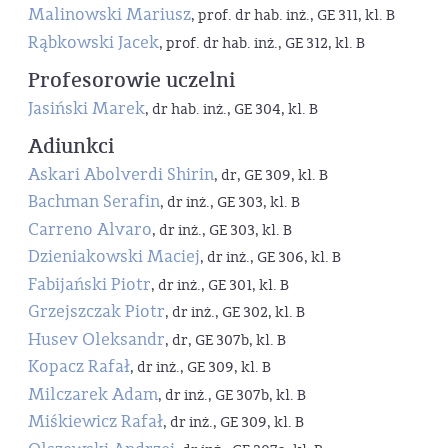
Malinowski Mariusz
, prof. dr hab. inż., GE 311, kl. B
Rąbkowski Jacek
, prof. dr hab. inż., GE 312, kl. B
Profesorowie uczelni
Jasiński Marek
, dr hab. inż., GE 304, kl. B
Adiunkci
Askari Abolverdi Shirin
, dr, GE 309, kl. B
Bachman Serafin
, dr inż., GE 303, kl. B
Carreno Alvaro
, dr inż., GE 303, kl. B
Dzieniakowski Maciej
, dr inż., GE 306, kl. B
Fabijański Piotr
, dr inż., GE 301, kl. B
Grzejszczak Piotr
, dr inż., GE 302, kl. B
Husev Oleksandr
, dr, GE 307b, kl. B
Kopacz Rafał
, dr inż., GE 309, kl. B
Milczarek Adam
, dr inż., GE 307b, kl. B
Miśkiewicz Rafał
, dr inż., GE 309, kl. B