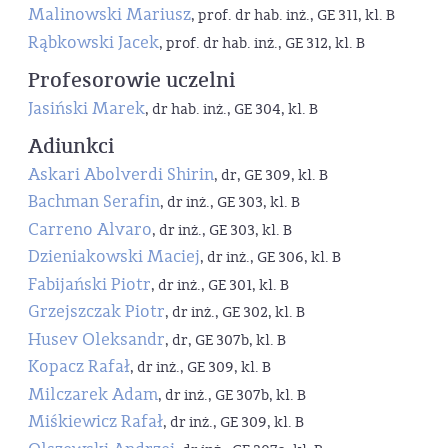
Malinowski Mariusz
, prof. dr hab. inż., GE 311, kl. B
Rąbkowski Jacek
, prof. dr hab. inż., GE 312, kl. B
Profesorowie uczelni
Jasiński Marek
, dr hab. inż., GE 304, kl. B
Adiunkci
Askari Abolverdi Shirin
, dr, GE 309, kl. B
Bachman Serafin
, dr inż., GE 303, kl. B
Carreno Alvaro
, dr inż., GE 303, kl. B
Dzieniakowski Maciej
, dr inż., GE 306, kl. B
Fabijański Piotr
, dr inż., GE 301, kl. B
Grzejszczak Piotr
, dr inż., GE 302, kl. B
Husev Oleksandr
, dr, GE 307b, kl. B
Kopacz Rafał
, dr inż., GE 309, kl. B
Milczarek Adam
, dr inż., GE 307b, kl. B
Miśkiewicz Rafał
, dr inż., GE 309, kl. B