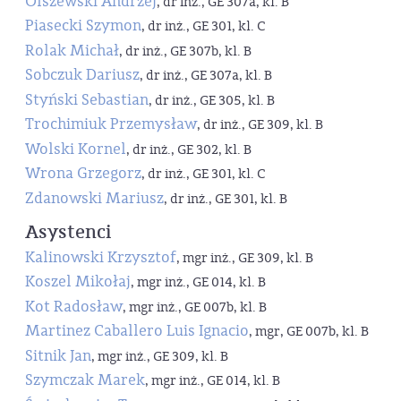
Olszewski Andrzej
, dr inż., GE 307a, kl. B
Piasecki Szymon
, dr inż., GE 301, kl. C
Rolak Michał
, dr inż., GE 307b, kl. B
Sobczuk Dariusz
, dr inż., GE 307a, kl. B
Styński Sebastian
, dr inż., GE 305, kl. B
Trochimiuk Przemysław
, dr inż., GE 309, kl. B
Wolski Kornel
, dr inż., GE 302, kl. B
Wrona Grzegorz
, dr inż., GE 301, kl. C
Zdanowski Mariusz
, dr inż., GE 301, kl. B
Asystenci
Kalinowski Krzysztof
, mgr inż., GE 309, kl. B
Koszel Mikołaj
, mgr inż., GE 014, kl. B
Kot Radosław
, mgr inż., GE 007b, kl. B
Martinez Caballero Luis Ignacio
, mgr, GE 007b, kl. B
Sitnik Jan
, mgr inż., GE 309, kl. B
Szymczak Marek
, mgr inż., GE 014, kl. B