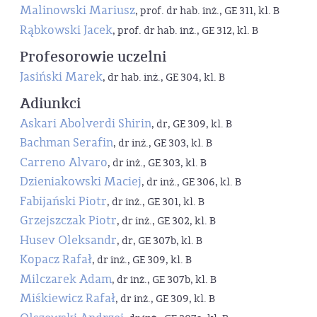
Malinowski Mariusz
, prof. dr hab. inż., GE 311, kl. B
Rąbkowski Jacek
, prof. dr hab. inż., GE 312, kl. B
Profesorowie uczelni
Jasiński Marek
, dr hab. inż., GE 304, kl. B
Adiunkci
Askari Abolverdi Shirin
, dr, GE 309, kl. B
Bachman Serafin
, dr inż., GE 303, kl. B
Carreno Alvaro
, dr inż., GE 303, kl. B
Dzieniakowski Maciej
, dr inż., GE 306, kl. B
Fabijański Piotr
, dr inż., GE 301, kl. B
Grzejszczak Piotr
, dr inż., GE 302, kl. B
Husev Oleksandr
, dr, GE 307b, kl. B
Kopacz Rafał
, dr inż., GE 309, kl. B
Milczarek Adam
, dr inż., GE 307b, kl. B
Miśkiewicz Rafał
, dr inż., GE 309, kl. B