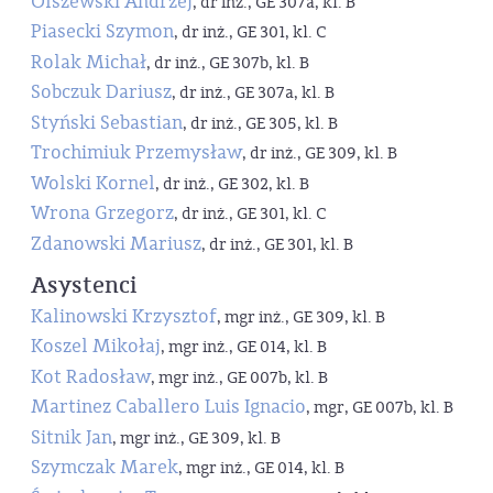
Olszewski Andrzej
, dr inż., GE 307a, kl. B
Piasecki Szymon
, dr inż., GE 301, kl. C
Rolak Michał
, dr inż., GE 307b, kl. B
Sobczuk Dariusz
, dr inż., GE 307a, kl. B
Styński Sebastian
, dr inż., GE 305, kl. B
Trochimiuk Przemysław
, dr inż., GE 309, kl. B
Wolski Kornel
, dr inż., GE 302, kl. B
Wrona Grzegorz
, dr inż., GE 301, kl. C
Zdanowski Mariusz
, dr inż., GE 301, kl. B
Asystenci
Kalinowski Krzysztof
, mgr inż., GE 309, kl. B
Koszel Mikołaj
, mgr inż., GE 014, kl. B
Kot Radosław
, mgr inż., GE 007b, kl. B
Martinez Caballero Luis Ignacio
, mgr, GE 007b, kl. B
Sitnik Jan
, mgr inż., GE 309, kl. B
Szymczak Marek
, mgr inż., GE 014, kl. B