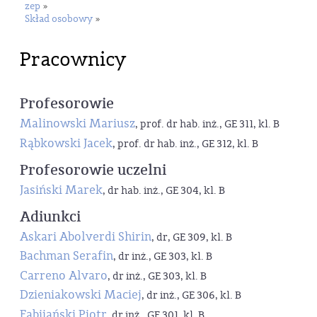
zep
»
Skład osobowy
»
Pracownicy
Profesorowie
Malinowski Mariusz
, prof. dr hab. inż., GE 311, kl. B
Rąbkowski Jacek
, prof. dr hab. inż., GE 312, kl. B
Profesorowie uczelni
Jasiński Marek
, dr hab. inż., GE 304, kl. B
Adiunkci
Askari Abolverdi Shirin
, dr, GE 309, kl. B
Bachman Serafin
, dr inż., GE 303, kl. B
Carreno Alvaro
, dr inż., GE 303, kl. B
Dzieniakowski Maciej
, dr inż., GE 306, kl. B
Fabijański Piotr
, dr inż., GE 301, kl. B