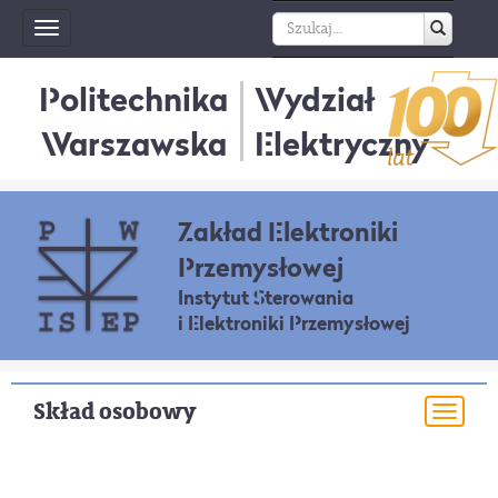
Toggle
navigation
Politechnika
Wydział
Warszawska
Elektryczny
Zakład Elektroniki
Przemysłowej
Instytut Sterowania
i Elektroniki Przemysłowej
Skład osobowy
Togg
navi