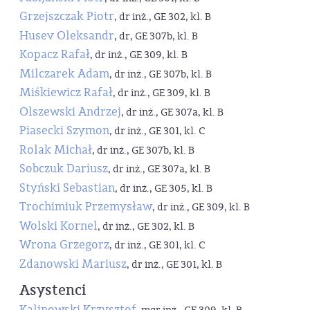
Grzejszczak Piotr
, dr inż., GE 302, kl. B
Husev Oleksandr
, dr, GE 307b, kl. B
Kopacz Rafał
, dr inż., GE 309, kl. B
Milczarek Adam
, dr inż., GE 307b, kl. B
Miśkiewicz Rafał
, dr inż., GE 309, kl. B
Olszewski Andrzej
, dr inż., GE 307a, kl. B
Piasecki Szymon
, dr inż., GE 301, kl. C
Rolak Michał
, dr inż., GE 307b, kl. B
Sobczuk Dariusz
, dr inż., GE 307a, kl. B
Styński Sebastian
, dr inż., GE 305, kl. B
Trochimiuk Przemysław
, dr inż., GE 309, kl. B
Wolski Kornel
, dr inż., GE 302, kl. B
Wrona Grzegorz
, dr inż., GE 301, kl. C
Zdanowski Mariusz
, dr inż., GE 301, kl. B
Asystenci
Kalinowski Krzysztof