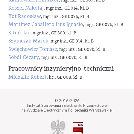
, mgr inż., GE 309, kl. B
Koszel Mikołaj
, mgr inż., GE 014, kl. B
Kot Radosław
, mgr inż., GE 007b, kl. B
Martinez Caballero Luis Ignacio
, mgr, GE 007b, kl. B
Sitnik Jan
, mgr inż., GE 309, kl. B
Szymczak Marek
, mgr inż., GE 014, kl. B
Święchowicz Tomasz
, mgr inż., GE 007b, kl. B
Soból Cezary
, mgr inż., GE 007b, kl. B
Pracownicy inzynieryjno-techniczni
Michalik Robert
, lic., GE 008, kl. B
© 2016-2026
Instytut Sterowania i Elektroniki Przemysłowej
na Wydziale Elektrycznym Politechniki Warszawskiej