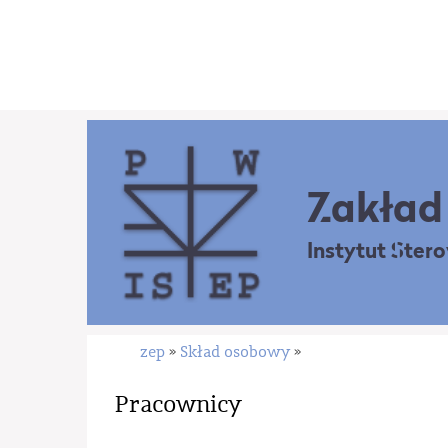
Zakład 
Instytut Ster
zep
Skład osobowy
»
»
Pracownicy