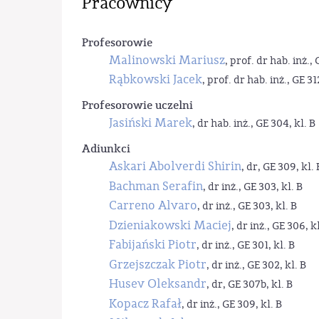
Pracownicy
Profesorowie
Malinowski Mariusz
, prof. dr hab. inż., 
Rąbkowski Jacek
, prof. dr hab. inż., GE 31
Profesorowie uczelni
Jasiński Marek
, dr hab. inż., GE 304, kl. B
Adiunkci
Askari Abolverdi Shirin
, dr, GE 309, kl. 
Bachman Serafin
, dr inż., GE 303, kl. B
Carreno Alvaro
, dr inż., GE 303, kl. B
Dzieniakowski Maciej
, dr inż., GE 306, kl
Fabijański Piotr
, dr inż., GE 301, kl. B
Grzejszczak Piotr
, dr inż., GE 302, kl. B
Husev Oleksandr
, dr, GE 307b, kl. B
Kopacz Rafał
, dr inż., GE 309, kl. B