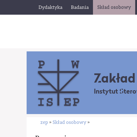
Dydaktyka
Badania
Skład osobowy
Zakład 
Instytut Ster
zep
Skład osobowy
»
»