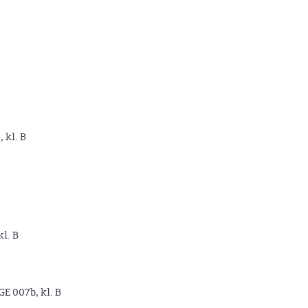
, kl. B
kl. B
GE 007b, kl. B