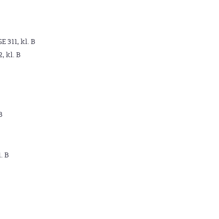
GE 311, kl. B
2, kl. B
B
. B