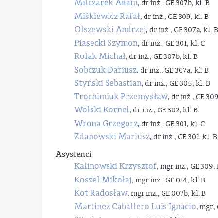
Milczarek Adam
, dr inż., GE 307b, kl. B
Miśkiewicz Rafał
, dr inż., GE 309, kl. B
Olszewski Andrzej
, dr inż., GE 307a, kl. B
Piasecki Szymon
, dr inż., GE 301, kl. C
Rolak Michał
, dr inż., GE 307b, kl. B
Sobczuk Dariusz
, dr inż., GE 307a, kl. B
Styński Sebastian
, dr inż., GE 305, kl. B
Trochimiuk Przemysław
, dr inż., GE 309
Wolski Kornel
, dr inż., GE 302, kl. B
Wrona Grzegorz
, dr inż., GE 301, kl. C
Zdanowski Mariusz
, dr inż., GE 301, kl. B
Asystenci
Kalinowski Krzysztof
, mgr inż., GE 309, 
Koszel Mikołaj
, mgr inż., GE 014, kl. B
Kot Radosław
, mgr inż., GE 007b, kl. B
Martinez Caballero Luis Ignacio
, mgr, 