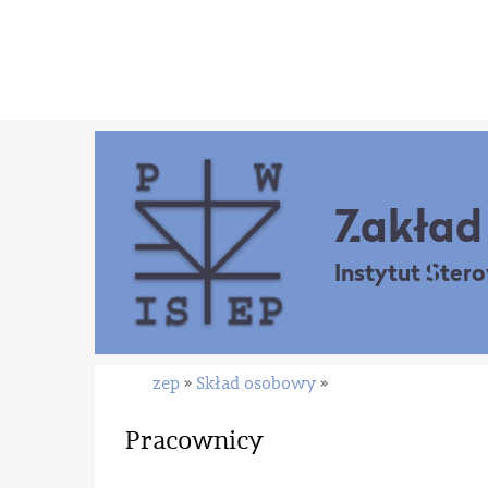
Zakład 
Instytut Ster
zep
Skład osobowy
»
»
Pracownicy