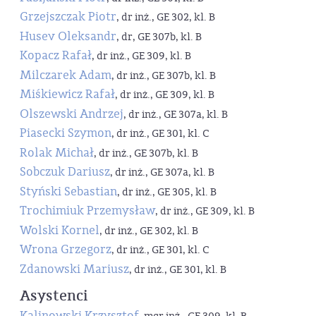
Grzejszczak Piotr
, dr inż., GE 302, kl. B
Husev Oleksandr
, dr, GE 307b, kl. B
Kopacz Rafał
, dr inż., GE 309, kl. B
Milczarek Adam
, dr inż., GE 307b, kl. B
Miśkiewicz Rafał
, dr inż., GE 309, kl. B
Olszewski Andrzej
, dr inż., GE 307a, kl. B
Piasecki Szymon
, dr inż., GE 301, kl. C
Rolak Michał
, dr inż., GE 307b, kl. B
Sobczuk Dariusz
, dr inż., GE 307a, kl. B
Styński Sebastian
, dr inż., GE 305, kl. B
Trochimiuk Przemysław
, dr inż., GE 309, kl. B
Wolski Kornel
, dr inż., GE 302, kl. B
Wrona Grzegorz
, dr inż., GE 301, kl. C
Zdanowski Mariusz
, dr inż., GE 301, kl. B
Asystenci
Kalinowski Krzysztof