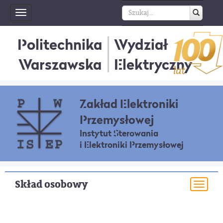
Toggle
navigation
Politechnika
Wydział
Warszawska
Elektryczny
Zakład Elektroniki
Przemysłowej
Instytut Sterowania
i Elektroniki Przemysłowej
Skład osobowy
Togg
navi