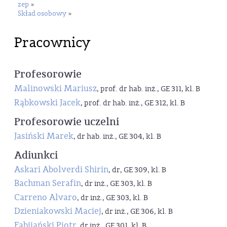
zep
»
Skład osobowy
»
Pracownicy
Profesorowie
Malinowski Mariusz
, prof. dr hab. inż., GE 311, kl. B
Rąbkowski Jacek
, prof. dr hab. inż., GE 312, kl. B
Profesorowie uczelni
Jasiński Marek
, dr hab. inż., GE 304, kl. B
Adiunkci
Askari Abolverdi Shirin
, dr, GE 309, kl. B
Bachman Serafin
, dr inż., GE 303, kl. B
Carreno Alvaro
, dr inż., GE 303, kl. B
Dzieniakowski Maciej
, dr inż., GE 306, kl. B
Fabijański Piotr
, dr inż., GE 301, kl. B