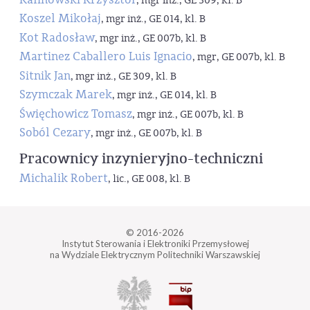
, mgr inż., GE 309, kl. B
Koszel Mikołaj
, mgr inż., GE 014, kl. B
Kot Radosław
, mgr inż., GE 007b, kl. B
Martinez Caballero Luis Ignacio
, mgr, GE 007b, kl. B
Sitnik Jan
, mgr inż., GE 309, kl. B
Szymczak Marek
, mgr inż., GE 014, kl. B
Święchowicz Tomasz
, mgr inż., GE 007b, kl. B
Soból Cezary
, mgr inż., GE 007b, kl. B
Pracownicy inzynieryjno-techniczni
Michalik Robert
, lic., GE 008, kl. B
© 2016-2026
Instytut Sterowania i Elektroniki Przemysłowej
na Wydziale Elektrycznym Politechniki Warszawskiej