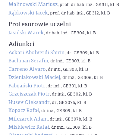
Malinowski Mariusz
, prof. dr hab. inż., GE 311, kl. B
Rąbkowski Jacek
, prof. dr hab. inż., GE 312, kl. B
Profesorowie uczelni
Jasiński Marek
, dr hab. inż., GE 304, kl. B
Adiunkci
Askari Abolverdi Shirin
, dr, GE 309, kl. B
Bachman Serafin
, dr inż., GE 303, kl. B
Carreno Alvaro
, dr inż., GE 303, kl. B
Dzieniakowski Maciej
, dr inż., GE 306, kl. B
Fabijański Piotr
, dr inż., GE 301, kl. B
Grzejszczak Piotr
, dr inż., GE 302, kl. B
Husev Oleksandr
, dr, GE 307b, kl. B
Kopacz Rafał
, dr inż., GE 309, kl. B
Milczarek Adam
, dr inż., GE 307b, kl. B
Miśkiewicz Rafał
, dr inż., GE 309, kl. B