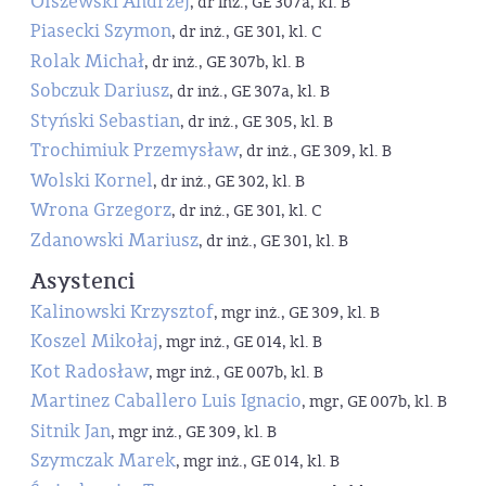
Olszewski Andrzej
, dr inż., GE 307a, kl. B
Piasecki Szymon
, dr inż., GE 301, kl. C
Rolak Michał
, dr inż., GE 307b, kl. B
Sobczuk Dariusz
, dr inż., GE 307a, kl. B
Styński Sebastian
, dr inż., GE 305, kl. B
Trochimiuk Przemysław
, dr inż., GE 309, kl. B
Wolski Kornel
, dr inż., GE 302, kl. B
Wrona Grzegorz
, dr inż., GE 301, kl. C
Zdanowski Mariusz
, dr inż., GE 301, kl. B
Asystenci
Kalinowski Krzysztof
, mgr inż., GE 309, kl. B
Koszel Mikołaj
, mgr inż., GE 014, kl. B
Kot Radosław
, mgr inż., GE 007b, kl. B
Martinez Caballero Luis Ignacio
, mgr, GE 007b, kl. B
Sitnik Jan
, mgr inż., GE 309, kl. B
Szymczak Marek
, mgr inż., GE 014, kl. B