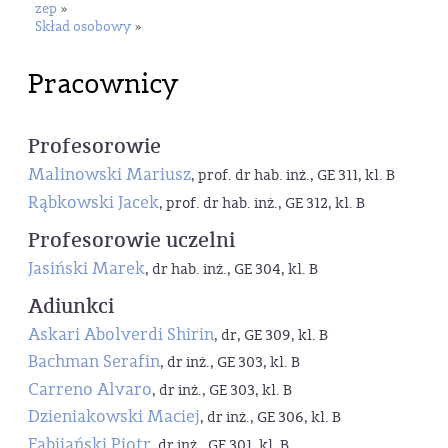
zep
»
Skład osobowy
»
Pracownicy
Profesorowie
Malinowski Mariusz
, prof. dr hab. inż., GE 311, kl. B
Rąbkowski Jacek
, prof. dr hab. inż., GE 312, kl. B
Profesorowie uczelni
Jasiński Marek
, dr hab. inż., GE 304, kl. B
Adiunkci
Askari Abolverdi Shirin
, dr, GE 309, kl. B
Bachman Serafin
, dr inż., GE 303, kl. B
Carreno Alvaro
, dr inż., GE 303, kl. B
Dzieniakowski Maciej
, dr inż., GE 306, kl. B
Fabijański Piotr
, dr inż., GE 301, kl. B