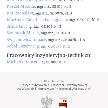
, mgr inż., GE 309, kl. B
Koszel Mikołaj
, mgr inż., GE 014, kl. B
Kot Radosław
, mgr inż., GE 007b, kl. B
Martinez Caballero Luis Ignacio
, mgr, GE 007b, kl. B
Sitnik Jan
, mgr inż., GE 309, kl. B
Szymczak Marek
, mgr inż., GE 014, kl. B
Święchowicz Tomasz
, mgr inż., GE 007b, kl. B
Soból Cezary
, mgr inż., GE 007b, kl. B
Pracownicy inzynieryjno-techniczni
Michalik Robert
, lic., GE 008, kl. B
© 2016-2026
Instytut Sterowania i Elektroniki Przemysłowej
na Wydziale Elektrycznym Politechniki Warszawskiej