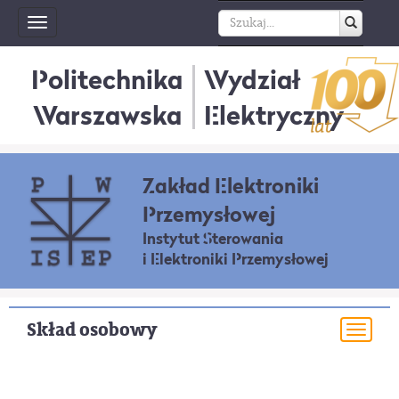
Toggle
navigation
Politechnika
Wydział
Warszawska
Elektryczny
Zakład Elektroniki
Przemysłowej
Instytut Sterowania
i Elektroniki Przemysłowej
Skład osobowy
Togg
navi