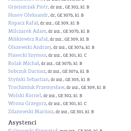
Grzejszczak Piotr
, dr inż., GE 302, kl. B
Husev Oleksandr
, dr, GE 307b, kl. B
Kopacz Rafał
, dr inż., GE 309, kl. B
Milczarek Adam
, dr inż., GE 307b, kl. B
Miśkiewicz Rafał
, dr inż., GE 309, kl. B
Olszewski Andrzej
, dr inż., GE 307a, kl. B
Piasecki Szymon
, dr inż., GE 301, kl. C
Rolak Michał
, dr inż., GE 307b, kl. B
Sobczuk Dariusz
, dr inż., GE 307a, kl. B
Styński Sebastian
, dr inż., GE 305, kl. B
Trochimiuk Przemysław
, dr inż., GE 309, kl. B
Wolski Kornel
, dr inż., GE 302, kl. B
Wrona Grzegorz
, dr inż., GE 301, kl. C
Zdanowski Mariusz
, dr inż., GE 301, kl. B
Asystenci
Kalinowski Krzysztof