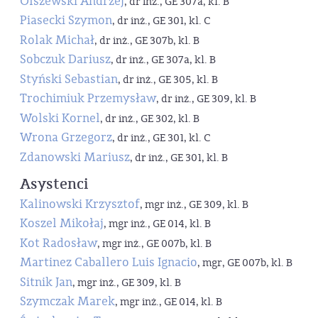
Olszewski Andrzej
, dr inż., GE 307a, kl. B
Piasecki Szymon
, dr inż., GE 301, kl. C
Rolak Michał
, dr inż., GE 307b, kl. B
Sobczuk Dariusz
, dr inż., GE 307a, kl. B
Styński Sebastian
, dr inż., GE 305, kl. B
Trochimiuk Przemysław
, dr inż., GE 309, kl. B
Wolski Kornel
, dr inż., GE 302, kl. B
Wrona Grzegorz
, dr inż., GE 301, kl. C
Zdanowski Mariusz
, dr inż., GE 301, kl. B
Asystenci
Kalinowski Krzysztof
, mgr inż., GE 309, kl. B
Koszel Mikołaj
, mgr inż., GE 014, kl. B
Kot Radosław
, mgr inż., GE 007b, kl. B
Martinez Caballero Luis Ignacio
, mgr, GE 007b, kl. B
Sitnik Jan
, mgr inż., GE 309, kl. B
Szymczak Marek
, mgr inż., GE 014, kl. B