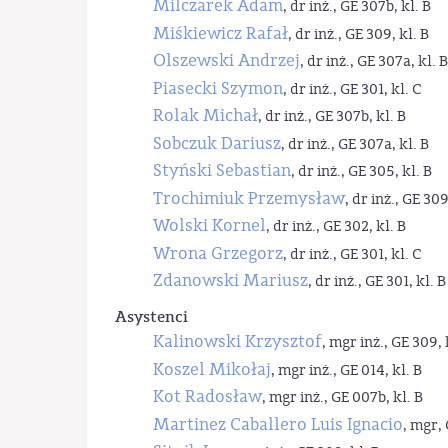
Milczarek Adam
, dr inż., GE 307b, kl. B
Miśkiewicz Rafał
, dr inż., GE 309, kl. B
Olszewski Andrzej
, dr inż., GE 307a, kl. B
Piasecki Szymon
, dr inż., GE 301, kl. C
Rolak Michał
, dr inż., GE 307b, kl. B
Sobczuk Dariusz
, dr inż., GE 307a, kl. B
Styński Sebastian
, dr inż., GE 305, kl. B
Trochimiuk Przemysław
, dr inż., GE 309
Wolski Kornel
, dr inż., GE 302, kl. B
Wrona Grzegorz
, dr inż., GE 301, kl. C
Zdanowski Mariusz
, dr inż., GE 301, kl. B
Asystenci
Kalinowski Krzysztof
, mgr inż., GE 309, 
Koszel Mikołaj
, mgr inż., GE 014, kl. B
Kot Radosław
, mgr inż., GE 007b, kl. B
Martinez Caballero Luis Ignacio
, mgr, 