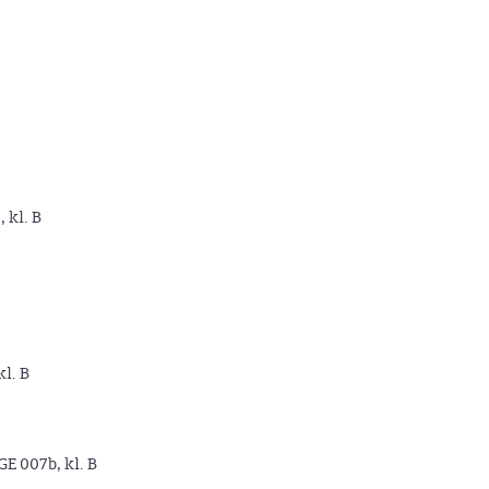
, kl. B
kl. B
GE 007b, kl. B