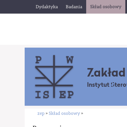
Dydaktyka
Badania
Skład osobowy
Zakład 
Instytut Ster
zep
Skład osobowy
»
»