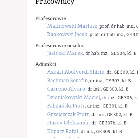
Pracownicy
Profesorowie
Malinowski Mariusz
, prof. dr hab. inż., 
Rąbkowski Jacek
, prof. dr hab. inż., GE 31
Profesorowie uczelni
Jasiński Marek
, dr hab. inż., GE 304, kl. B
Adiunkci
Askari Abolverdi Shirin
, dr, GE 309, kl. 
Bachman Serafin
, dr inż., GE 303, kl. B
Carreno Alvaro
, dr inż., GE 303, kl. B
Dzieniakowski Maciej
, dr inż., GE 306, kl
Fabijański Piotr
, dr inż., GE 301, kl. B
Grzejszczak Piotr
, dr inż., GE 302, kl. B
Husev Oleksandr
, dr, GE 307b, kl. B
Kopacz Rafał
, dr inż., GE 309, kl. B