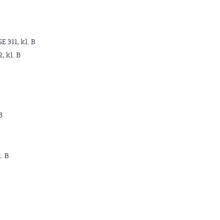
GE 311, kl. B
2, kl. B
B
. B