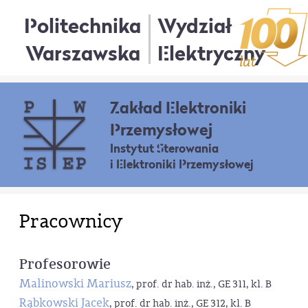
Politechnika
Wydział
Warszawska
Elektryczny
Zakład Elektroniki
Przemysłowej
Instytut Sterowania
i Elektroniki Przemysłowej
Pracownicy
Profesorowie
Malinowski Mariusz
, prof. dr hab. inż., GE 311, kl. B
Rąbkowski Jacek
, prof. dr hab. inż., GE 312, kl. B