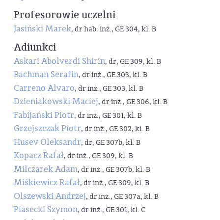
Profesorowie uczelni
Jasiński Marek
, dr hab. inż., GE 304, kl. B
Adiunkci
Askari Abolverdi Shirin
, dr, GE 309, kl. B
Bachman Serafin
, dr inż., GE 303, kl. B
Carreno Alvaro
, dr inż., GE 303, kl. B
Dzieniakowski Maciej
, dr inż., GE 306, kl. B
Fabijański Piotr
, dr inż., GE 301, kl. B
Grzejszczak Piotr
, dr inż., GE 302, kl. B
Husev Oleksandr
, dr, GE 307b, kl. B
Kopacz Rafał
, dr inż., GE 309, kl. B
Milczarek Adam
, dr inż., GE 307b, kl. B
Miśkiewicz Rafał
, dr inż., GE 309, kl. B
Olszewski Andrzej
, dr inż., GE 307a, kl. B
Piasecki Szymon
, dr inż., GE 301, kl. C