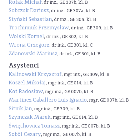
Rolak Michał
, dr inż., GE 307b, kl. B
Sobczuk Dariusz
, dr inż., GE 307a, kl. B
Styński Sebastian
, dr inż., GE 305, kl. B
Trochimiuk Przemysław
, dr inż., GE 309, kl. B
Wolski Kornel
, dr inż., GE 302, kl. B
Wrona Grzegorz
, dr inż., GE 301, kl. C
Zdanowski Mariusz
, dr inż., GE 301, kl. B
Asystenci
Kalinowski Krzysztof
, mgr inż., GE 309, kl. B
Koszel Mikołaj
, mgr inż., GE 014, kl. B
Kot Radosław
, mgr inż., GE 007b, kl. B
Martinez Caballero Luis Ignacio
, mgr, GE 007b, kl. B
Sitnik Jan
, mgr inż., GE 309, kl. B
Szymczak Marek
, mgr inż., GE 014, kl. B
Święchowicz Tomasz
, mgr inż., GE 007b, kl. B
Soból Cezary
, mgr inż., GE 007b, kl. B